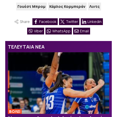
Γουέστ Μπρομ
Κάρλος Κορμπεράν
Λιντς
Share
Facebook
Twitter
Linkedin
Viber
WhatsApp
Email
ΤΕΛΕΥΤΑΙΑ ΝΕΑ
ΒOΛΕΙ