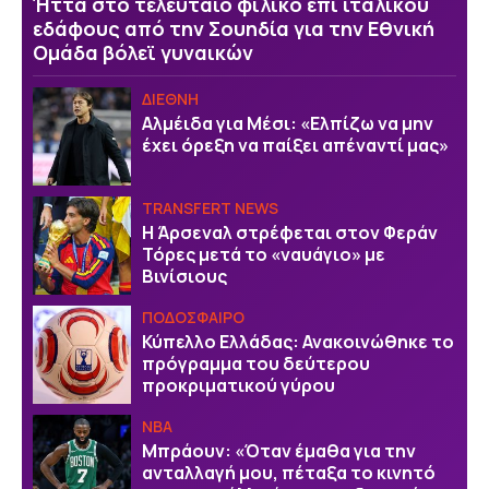
Ήττα στο τελευταίο φιλικό επί ιταλικού
εδάφους από την Σουηδία για την Εθνική
Ομάδα βόλεϊ γυναικών
ΔΙΕΘΝΗ
Αλμέιδα για Μέσι: «Ελπίζω να μην
έχει όρεξη να παίξει απέναντί μας»
TRANSFERT NEWS
Η Άρσεναλ στρέφεται στον Φεράν
Τόρες μετά το «ναυάγιο» με
Βινίσιους
ΠΟΔΟΣΦΑΙΡΟ
Κύπελλο Ελλάδας: Ανακοινώθηκε το
πρόγραμμα του δεύτερου
προκριματικού γύρου
NBA
Μπράουν: «Όταν έμαθα για την
ανταλλαγή μου, πέταξα το κινητό