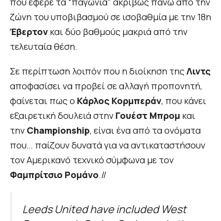
που έφερε τα “παγώνια” ακριβώς πάνω από την
ζώνη του υποβιβασμού σε ισοβαθμία με την 18η
Έβερτον
και δύο βαθμούς μακριά από την
τελευταία θέση.
Σε περίπτωση λοιπόν που η διοίκηση της
Λιντς
αποφασίσει να προβεί σε αλλαγή προπονητή,
φαίνεται πως ο
Κάρλος Κορμπεράν
, που κάνει
εξαιρετική δουλειά στην
Γουέστ Μπρομ
και
την
Championship
, είναι ένα από τα ονόματα
που… παίζουν δυνατά για να αντικαταστήσουν
τον Αμερικανό τεχνικό σύμφωνα με τον
Φαμπρίτσιο Ρομάνο
.//
Leeds United have included West