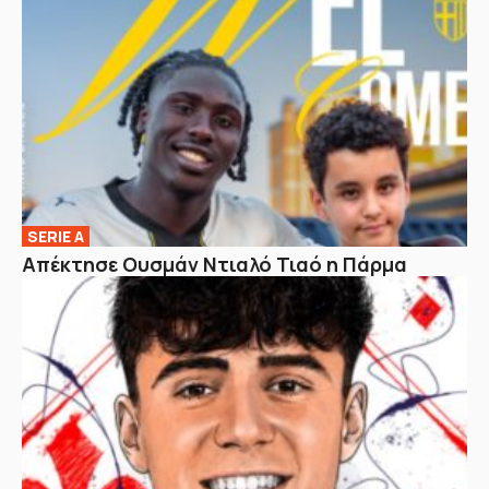
SERIE A
Απέκτησε Ουσμάν Ντιαλό Τιαό η Πάρμα