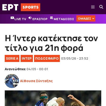
Μετάβαση
Μενού
σε
περιεχόμενο
ΟΜΑΔΕΣ
LIVE TV
ΕΡΑΣΠΟΡ
ΜΕΤΑΔΟΣΕΙΣ
Η Ίντερ κατέκτησε τον
τίτλο για 21η φορά
SERIE A
ΙΝΤΕΡ
ΠΟΔΟΣΦΑΙΡΟ
03/05/26 - 23:52
Ανανεώθηκε
04/05 - 00:01
Αίθουσα Σύνταξης