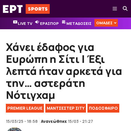
Μετάβαση
Μενού
σε
περιεχόμενο
ΟΜΑΔΕΣ
LIVE TV
ΕΡΑΣΠΟΡ
ΜΕΤΑΔΟΣΕΙΣ
Χάνει έδαφος για
Ευρώπη η Σίτι | Έξι
λεπτά ήταν αρκετά για
την… αστεράτη
Νότιγχαμ
PREMIER LEAGUE
ΜΑΝΤΣΕΣΤΕΡ ΣΙΤΥ
ΠΟΔΟΣΦΑΙΡΟ
15/03/25 - 18:58
Ανανεώθηκε
15/03 - 21:27