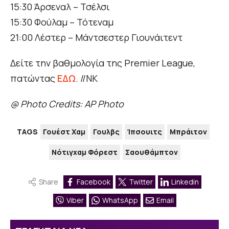
15:30 Άρσεναλ – Τσέλσι
15:30 Φούλαμ – Τότεναμ
21:00 Λέστερ – Μάντσεστερ Γιουνάιτεντ
Δείτε την βαθμολογία της Premier League,
πατώντας
ΕΔΩ
. //ΝΚ
@ Photo Credits: AP Photo
TAGS
Γουέστ Χαμ
Γουλβς
Ίπσουιτς
Μπράιτον
Νότιγχαμ Φόρεστ
Σαουθάμπτον
Share
Facebook
Twitter
Linkedin
Viber
WhatsApp
Email