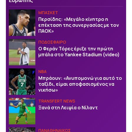
Ευρώπης
ΜΠΑΣΚΕΤ
Περσίδης: «Μεγάλο κίνητρο η
επέκταση της συνεργασίας με τον
ΠΑΟΚ»
ΠΟΔΟΣΦΑΙΡΟ
Ο Φεράν Τόρες έριξε την πρώτη
μπάλα στο Yankee Stadium (video)
NBA
Μπράουν: «Ανυπομονώ για αυτό το
ταξίδι, είμαι αποφασισμένος να
νικήσω»
TRANSFERT NEWS
Ξανά στη Λειψία ο Νίλαντ
ΠΑΝΑΘΗΝΑΙΚΟΣ