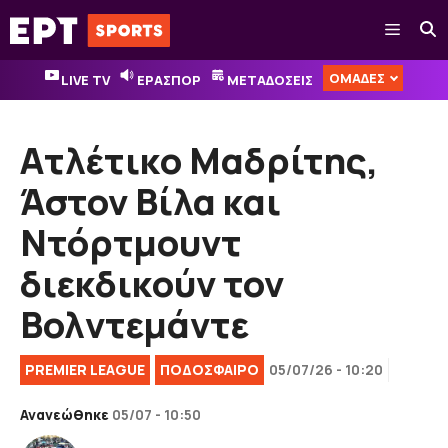
Μετάβαση
Μενού
σε
περιεχόμενο
ΟΜΑΔΕΣ
LIVE TV
ΕΡΑΣΠΟΡ
ΜΕΤΑΔΟΣΕΙΣ
Ατλέτικο Μαδρίτης,
Άστον Βίλα και
Ντόρτμουντ
διεκδικούν τον
Βολντεμάντε
PREMIER LEAGUE
ΠΟΔΟΣΦΑΙΡΟ
05/07/26 - 10:20
Ανανεώθηκε
05/07 - 10:50