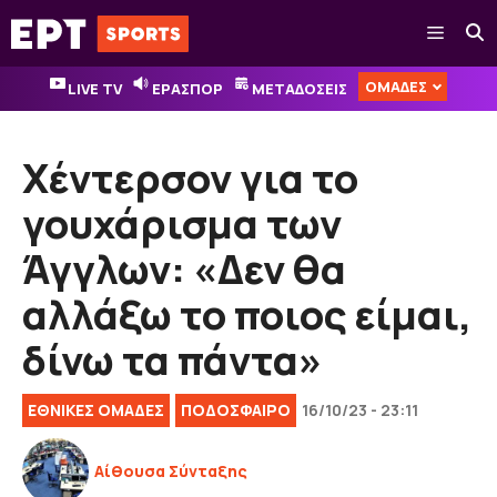
Μετάβαση
Μενού
σε
περιεχόμενο
ΟΜΑΔΕΣ
LIVE TV
ΕΡΑΣΠΟΡ
ΜΕΤΑΔΟΣΕΙΣ
Χέντερσον για το
γουχάρισμα των
Άγγλων: «Δεν θα
αλλάξω το ποιος είμαι,
δίνω τα πάντα»
ΕΘΝΙΚΈΣ ΟΜΆΔΕΣ
ΠΟΔΟΣΦΑΙΡΟ
16/10/23 - 23:11
Αίθουσα Σύνταξης