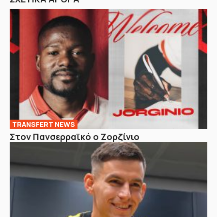
TRANSFERT NEWS
Στον Πανσερραϊκό ο Ζορζίνιο