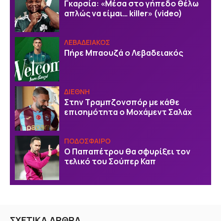
Γκαρσία: «Μέσα στο γήπεδο θέλω
απλώς να είμαι… killer» (video)
ΛΕΒΑΔΕΙΑΚΟΣ
Πήρε Μπαουζά ο Λεβαδειακός
ΔΙΕΘΝΗ
Στην Τραμπζονσπόρ με κάθε
επισημότητα ο Μοχάμεντ Σαλάχ
ΠΟΔΟΣΦΑΙΡΟ
Ο Παπαπέτρου θα σφυρίξει τον
τελικό του Σούπερ Καπ
ΣΧΕΤΙΚΑ ΑΡΘΡΑ