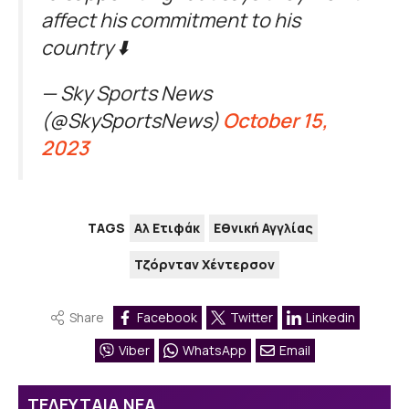
affect his commitment to his
country ⬇️
— Sky Sports News
(@SkySportsNews)
October 15,
2023
TAGS
Αλ Ετιφάκ
Εθνική Αγγλίας
Τζόρνταν Χέντερσον
Share
Facebook
Twitter
Linkedin
Viber
WhatsApp
Email
ΤΕΛΕΥΤΑΙΑ ΝΕΑ