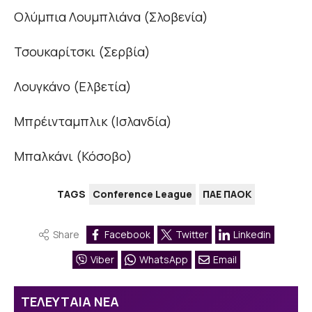
Ολύμπια Λουμπλιάνα (Σλοβενία)
Τσουκαρίτσκι (Σερβία)
Λουγκάνο (Ελβετία)
Μπρέινταμπλικ (Ισλανδία)
Μπαλκάνι (Κόσοβο)
TAGS
Conference League
ΠΑΕ ΠΑΟΚ
Share
Facebook
Twitter
Linkedin
Viber
WhatsApp
Email
ΤΕΛΕΥΤΑΙΑ ΝΕΑ