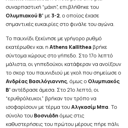
συναρπαστική “μάχη”, επιβλήθηκε του
Ολυμπιακού Β’
με
3-2
, ο οποίος έχασε
σημαντικές ευκαιρίες στο φινάλε του αγώνα.
Το παιχνίδι ξεκίνησε με γρήγορο ρυθμό
εκατέρωθεν και η
Athens Kallithea
βρήκε
σύντομα χώρους στο γήπεδο. Στο 17ο λεπτό
μάλιστα, οι γηπεδούχοι κατάφεραν να ανοίξουν
το σκορ του παιχνιδιού με γκολ που σημείωσε ο
Ανδρέας Βασιλόγιαννης
, όμως ο
Ολυμπιακός
Β’
αντέδρασε άμεσα. Στο 21ο λεπτό, οι
“ερυθρόλευκοι” βρήκαν τον τρόπο να
ισοφαρίσουν με τέρμα του
Αλγκασίμ Μπα
. Το
σύνολο του
Βοσνιάδη
όμως στις
καθυστερήσεις του πρώτου μέρους πήρε πάλι