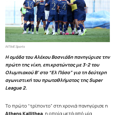
INTIME Sports
Η ομάδα του Αλέκου Βοσνιάδη πανηγύρισε την
πρώτη της νίκη, επικρατώντας με 3-2 του
Ολυμπιακού Β’ στο “Ελ Πάσο” για τη δεύτερη
αγωνιστική του πρωταθλήματος της Super
League 2.
Το πρώτο “τρίποντο” στη χρονιά πανηγύρισε η
Athens Kallithea
, η οποία μετά από μία