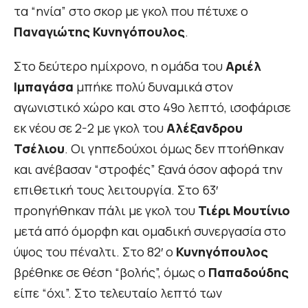
τα “ηνία” στο σκορ με γκολ που πέτυχε ο
Παναγιώτης Κυνηγόπουλος
.
Στο δεύτερο ημίχρονο, η ομάδα του
Αριέλ
Ιμπαγάσα
μπήκε πολύ δυναμικά στον
αγωνιστικό χώρο και στο 49ο λεπτό, ισοφάρισε
εκ νέου σε 2-2 με γκολ του
Αλέξανδρου
Τσέλιου
. Οι γηπεδούχοι όμως δεν πτοήθηκαν
και ανέβασαν “στροφές” ξανά όσον αφορά την
επιθετική τους λειτουργία. Στο 63′
προηγήθηκαν πάλι με γκολ του
Τιέρι Μουτίνιο
μετά από όμορφη και ομαδική συνεργασία στο
ύψος του πέναλτι. Στο 82′ ο
Κυνηγόπουλος
βρέθηκε σε θέση “βολής”, όμως ο
Παπαδούδης
είπε “όχι”. Στο τελευταίο λεπτό των