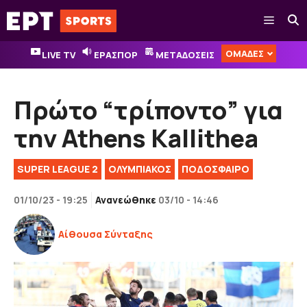
Μετάβαση
Μενού
σε
περιεχόμενο
ΟΜΑΔΕΣ
LIVE TV
ΕΡΑΣΠΟΡ
ΜΕΤΑΔΟΣΕΙΣ
Πρώτο “τρίποντο” για
την Athens Kallithea
SUPER LEAGUE 2
ΟΛΥΜΠΙΑΚΟΣ
ΠΟΔΟΣΦΑΙΡΟ
01/10/23 - 19:25
Ανανεώθηκε
03/10 - 14:46
Αίθουσα Σύνταξης