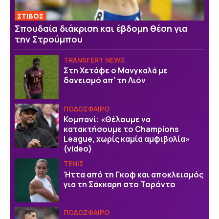
ΣΤΙΒΟΣ
Σπουδαία διάκριση και έβδομη θέση για
την Στρούμπου
TRANSFERT NEWS
Στη Χετάφε ο Μανγκαλά με
δανεισμό απ’ τη Λιόν
ΠΟΔΟΣΦΑΙΡΟ
Κομπανί: «Θέλουμε να
κατακτήσουμε το Champions
League, χωρίς καμία αμφιβολία»
(video)
ΤΕΝΙΣ
Ήττα από τη Γκοφ και αποκλεισμός
για τη Σάκκαρη στο Τορόντο
ΠΟΔΟΣΦΑΙΡΟ