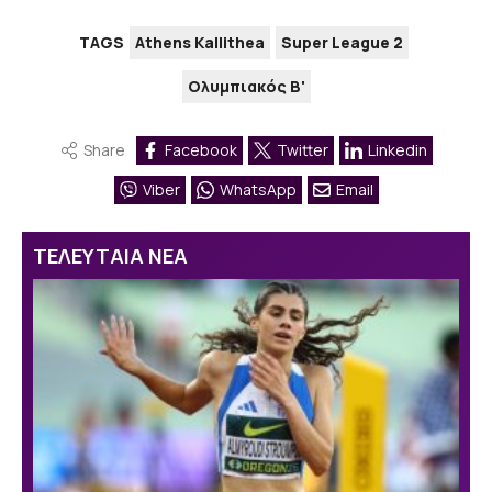
TAGS
Athens Kallithea
Super League 2
Ολυμπιακός Β'
Share
Facebook
Twitter
Linkedin
Viber
WhatsApp
Email
ΤΕΛΕΥΤΑΙΑ ΝΕΑ