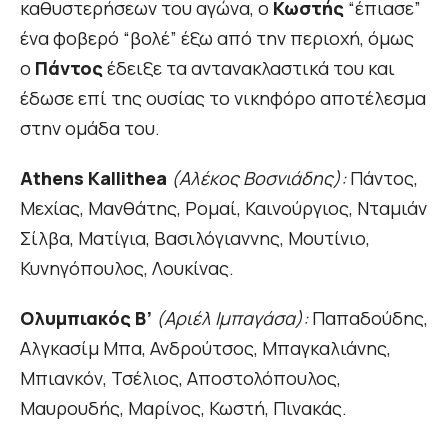
καθυστερήσεων του αγώνα, ο
Κωστής
“έπιασε”
ένα φοβερό “βολέ” έξω από την περιοχή, όμως
ο
Πάντος
έδειξε τα αντανακλαστικά του και
έδωσε επί της ουσίας το νικηφόρο αποτέλεσμα
στην ομάδα του.
Athens Kallithea
(Αλέκος Βοσνιάδης):
Πάντος,
Μεχίας, Μανθάτης, Ρομαί, Καινούργιος, Νταμιάν
Σίλβα, Ματίγια, Βασιλόγιαννης, Μουτίνιο,
Κυνηγόπουλος, Λουκίνας.
Ολυμπιακός Β’
(Αριέλ Ιμπαγάσα):
Παπαδούδης,
Αλγκασίμ Μπα, Ανδρούτσος, Μπαγκαλιάνης,
Μπιανκόν, Τσέλιος, Αποστολόπουλος,
Μαυρουδής, Μαρίνος, Κωστή, Πινακάς.