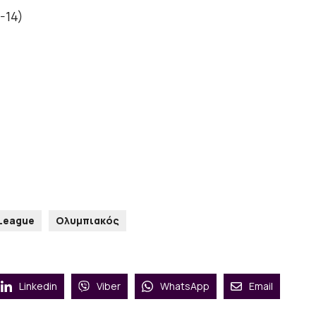
-14)
 League
Ολυμπιακός
Linkedin
Viber
WhatsApp
Email