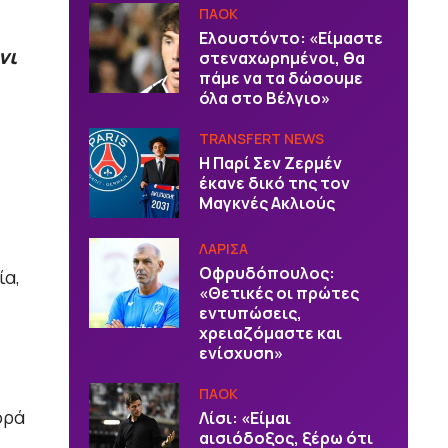
ΠΑΟΚ
Ελουστόντο: «Είμαστε
νι
στεναχωρημένοι, θα
πάμε να τα δώσουμε
όλα στο Βέλγιο»
TRANSFERT NEWS
Η Παρί Σεν Ζερμέν
έκανε δικό της τον
Μαγκνές Ακλιούς
ΛΑΡΙΣΑ
Οφρυδόπουλος:
ία,
«Θετικές οι πρώτες
εντυπώσεις,
χρειαζόμαστε και
ενίσχυση»
ΠΑΟΚ
ορά
Λίσι: «Είμαι
αισιόδοξος, ξέρω ότι