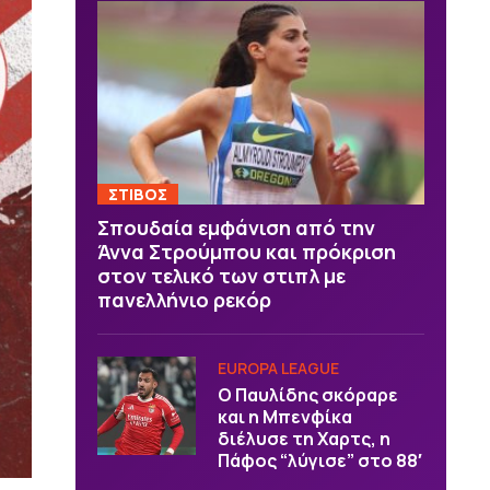
ΣΤΙΒΟΣ
Σπουδαία εμφάνιση από την
Άννα Στρούμπου και πρόκριση
στον τελικό των στιπλ με
πανελλήνιο ρεκόρ
EUROPA LEAGUE
Ο Παυλίδης σκόραρε
και η Μπενφίκα
διέλυσε τη Χαρτς, η
Πάφος “λύγισε” στο 88′