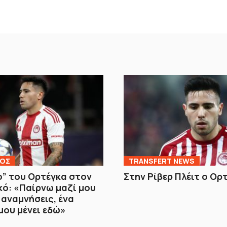
ΚΟΣ
TRANSFERT NEWS
ο” του Ορτέγκα στον
Στην Ρίβερ Πλέιτ ο Ορ
ό: «Παίρνω μαζί μου
αναμνήσεις, ένα
μου μένει εδώ»