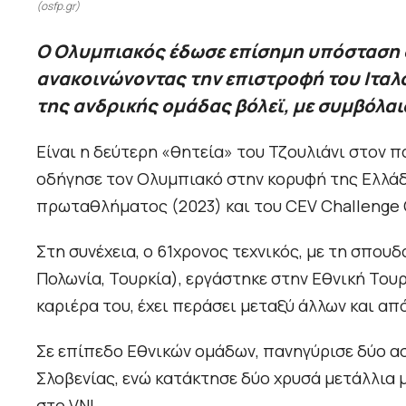
(osfp.gr)
Ο Ολυμπιακός έδωσε επίσημη υπόσταση σ
ανακοινώνοντας την επιστροφή του Ιταλο
της ανδρικής ομάδας βόλεϊ, με συμβόλαιο
Είναι η δεύτερη «θητεία» του Τζουλιάνι στον 
οδήγησε τον Ολυμπιακό στην κορυφή της Ελλάδ
πρωταθλήματος (2023) και του CEV Challenge 
Στη συνέχεια, ο 61χρονος τεχνικός, με τη σπου
Πολωνία, Τουρκία), εργάστηκε στην Εθνική Τουρ
καριέρα του, έχει περάσει μεταξύ άλλων και απ
Σε επίπεδο Εθνικών ομάδων, πανηγύρισε δύο αση
Σλοβενίας, ενώ κατάκτησε δύο χρυσά μετάλλια 
στο VNL.