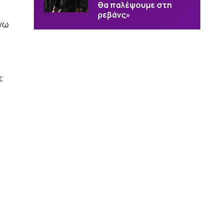
θα παλέψουμε στη
ρεβάνς»
νω
ε