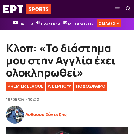
Μετάβαση
Μενού
σε
περιεχόμενο
ΟΜΑΔΕΣ
LIVE TV
ΕΡΑΣΠΟΡ
ΜΕΤΑΔΟΣΕΙΣ
Κλοπ: «Το διάστημα
μου στην Αγγλία έχει
ολοκληρωθεί»
PREMIER LEAGUE
ΛΙΒΕΡΠΟΥΛ
ΠΟΔΟΣΦΑΙΡΟ
19/05/24 - 10:22
Αίθουσα Σύνταξης