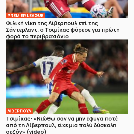
PREMIER LEAGUE
Φιλική νίκη της Λίβερπουλ επί της
Σάντερλαντ, ο Τσιμίκας φόρεσε για πρώτη
φορά το περιβραχιόνιο
ΛΙΒΕΡΠΟΥΛ
Τσιμίκας: «Νιώθω σαν να μην έφυγα ποτέ
από τη Λίβερπουλ, είχε μια πολύ δύσκολη
σεζόν» (video)