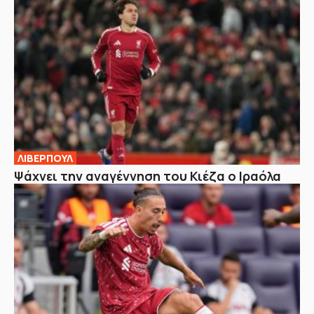
ΛΙΒΕΡΠΟΥΛ
Ψάχνει την αναγέννηση του Κιέζα ο Ιραόλα