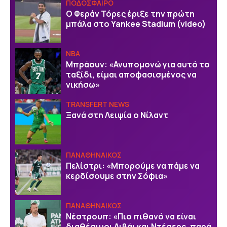
ΠΟΔΟΣΦΑΙΡΟ
Ο Φεράν Τόρες έριξε την πρώτη
μπάλα στο Yankee Stadium (video)
NBA
Μπράουν: «Ανυπομονώ για αυτό το
ταξίδι, είμαι αποφασισμένος να
νικήσω»
TRANSFERT NEWS
Ξανά στη Λειψία ο Νίλαντ
ΠΑΝΑΘΗΝΑΙΚΟΣ
Πελίστρι: «Μπορούμε να πάμε να
κερδίσουμε στην Σόφια»
ΠΑΝΑΘΗΝΑΙΚΟΣ
Νέστρουπ: «Πιο πιθανό να είναι
διαθέσιμοι Λιβάι και Ντέσερς, παρά