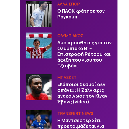
ΑΛΛΑ ΣΠΟΡ
Ο ΠΑΟΚ κράτησε τον
Ραγκάμπ
ΟΛΥΜΠΙΑΚΟΣ
Δύο προσθήκες για τον
Ολυμπιακό Β’ –
Επιστροφή Ρέτσου και
άφιξη του γιου του
Τζιοβάνι
ΜΠΑΣΚΕΤ
«Κάποιοι δεσμοί δεν
σπάνε»: Η Ζάλγκιρις
ανακοίνωσε τον Κίναν
Έβανς (video)
TRANSFERT NEWS
Η Μάντσεστερ Σίτι
προετοιμάζεται για