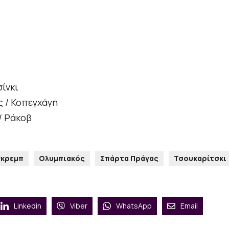
ίνκι
ς / Κοπεγχάγη
/ Ράκοβ
γκρεμπ
Ολυμπιακός
Σπάρτα Πράγας
Τσουκαρίτσκι
Linkedin
Viber
WhatsApp
Email