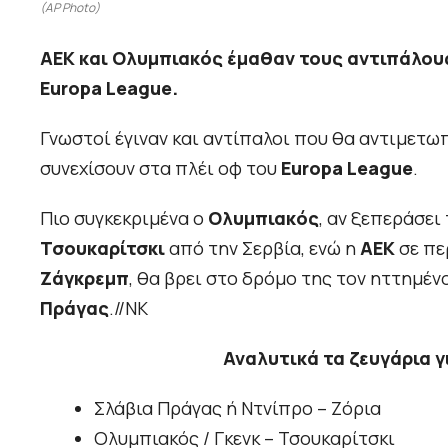
(AP Photo)
ΑΕΚ και Ολυμπιακός έμαθαν τους αντιπάλους
Europa League.
Γνωστοί έγιναν και αντίπαλοι που θα αντιμετωπ
συνεχίσουν στα πλέι οφ του
Europa League
.
Πιο συγκεκριμένα ο
Ολυμπιακός
, αν ξεπεράσει
Τσουκαρίτσκι
από την Σερβία, ενώ η
ΑΕΚ
σε πε
Ζάγκρεμπ
, θα βρει στο δρόμο της τον ηττημέν
Πράγας
.//ΝΚ
Αναλυτικά τα ζευγάρια γ
Σλάβια Πράγας ή Ντνίπρο – Ζόρια
Ολυμπιακός / Γκενκ – Τσουκαρίτσκι