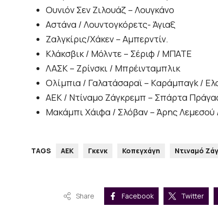
Ουνιόν Σεν Ζιλουάζ – Λουγκάνο
Αστάνα / Λουντογκόρετς- Άγιαξ
Ζαλγκίρις/Χάκεν – Αμπερντίν.
Κλάκσβικ / Μόλντε – Σέριφ / ΜΠΑΤΕ
ΛΑΣΚ – Ζρίνσκι / Μπρέινταμπλικ
Ολίμπια / Γαλατάσαραϊ – Kαράμπαγk / Ελσ
ΑΕΚ / Ντίναμο Ζάγκρεμπ – Σπάρτα Πράγα
Μακάμπι Χάιφα / Σλόβαν – Άρης Λεμεσού 
TAGS
ΑΕΚ
Γκενκ
Κοπεγχάγη
Ντιναμό Ζά
Share
Facebook
Twitter