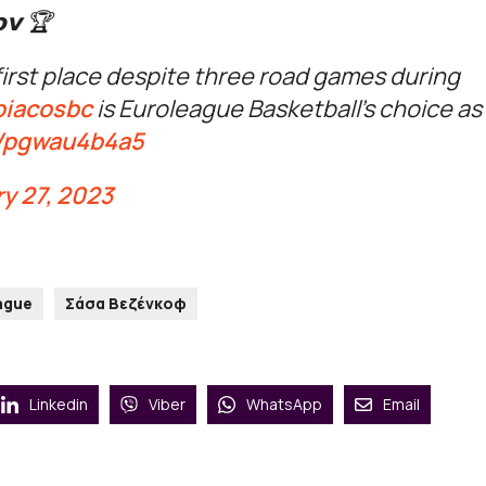
𝗼𝘃 🏆
first place despite three road games during
iacosbc
is Euroleague Basketball's choice as
m/pgwau4b4a5
y 27, 2023
ague
Σάσα Βεζένκοφ
Linkedin
Viber
WhatsApp
Email