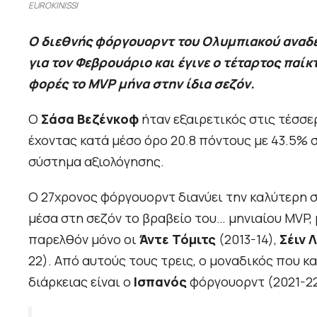
EUROKINISSI
Ο διεθνής φόργουορντ του Ολυμπιακού αναδε
για τον Φεβρουάριο και έγινε ο τέταρτος παί
φορές το MVP μήνα στην ίδια σεζόν.
Ο
Σάσα Βεζένκοφ
ήταν εξαιρετικός στις τέσσε
έχοντας κατά μέσο όρο 20.8 πόντους με 43.5% σ
σύστημα αξιολόγησης.
Ο 27χρονος φόργουορντ διανύει την καλύτερη σ
μέσα στη σεζόν το βραβείο του… μηνιαίου MVP, 
παρελθόν μόνο οι
Άντε Τόμιτς
(2013-14),
Σέιν 
22). Aπό αυτούς τους τρεις, ο μοναδικός που κ
διάρκειας είναι ο
Ισπανός
φόργουορντ (2021-22