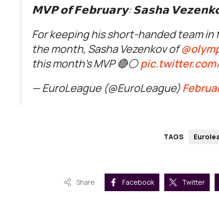
𝗠𝗩𝗣 𝗼𝗳 𝗙𝗲𝗯𝗿𝘂𝗮𝗿𝘆: 𝗦𝗮𝘀𝗵𝗮 𝗩𝗲𝘇𝗲𝗻𝗸
For keeping his short-handed team in 
the month, Sasha Vezenkov of
@olymp
this month's MVP 🔴⚪️
pic.twitter.co
— EuroLeague (@EuroLeague)
Februar
TAGS
Eurole
Share
Facebook
Twitter