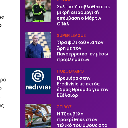
Σέλτικ: Υποβλήθηκε σε
μικρή χειρουργική
ue
επέμβαση ο Μάρτιν
Ο’Νιλ
ο
SUPER LEAGUE
Ώρα φιλικού για τον
Άρη με τον
Πανσερραϊκό, εν μέσω
προβλημάτων
ΠΟΔΟΣΦΑΙΡΟ
Πρεμιέρα στην
ορά
Eredivisie με εκτός
ο
έδρας θρίαμβο για την
Εξέλσιορ
-
ής
ΣΤΙΒΟΣ
Η Τζουβέλη
προκρίθηκε στον
τελικό του ύψους στο