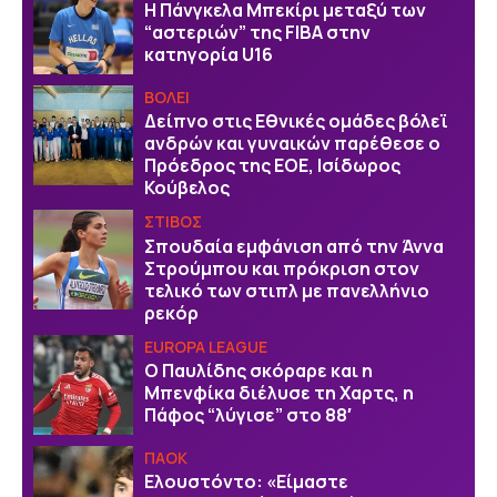
H Πάνγκελα Μπεκίρι μεταξύ των
“αστεριών” της FIBA στην
κατηγορία U16
ΒOΛΕΙ
Δείπνο στις Εθνικές ομάδες βόλεϊ
ανδρών και γυναικών παρέθεσε ο
Πρόεδρος της ΕΟΕ, Ισίδωρος
Κούβελος
ΣΤΙΒΟΣ
Σπουδαία εμφάνιση από την Άννα
Στρούμπου και πρόκριση στον
τελικό των στιπλ με πανελλήνιο
ρεκόρ
EUROPA LEAGUE
Ο Παυλίδης σκόραρε και η
Μπενφίκα διέλυσε τη Χαρτς, η
Πάφος “λύγισε” στο 88′
ΠΑΟΚ
Ελουστόντο: «Είμαστε