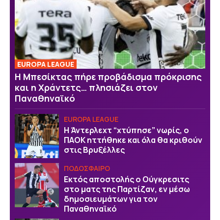
EUROPA LEAGUE
Η Μπεσίκτας πήρε προβάδισμα πρόκρισης
και η Χράντετς… πλησιάζει στον
Παναθηναϊκό
EUROPA LEAGUE
Η Άντερλεχτ “χτύπησε” νωρίς, ο
ΠΑΟΚ ηττήθηκε και όλα θα κριθούν
στις Βρυξέλλες
ΠΟΔΟΣΦΑΙΡΟ
Εκτός αποστολής ο Ούγκρεσιτς
στο ματς της Παρτίζαν, εν μέσω
δημοσιευμάτων για τον
Παναθηναϊκό