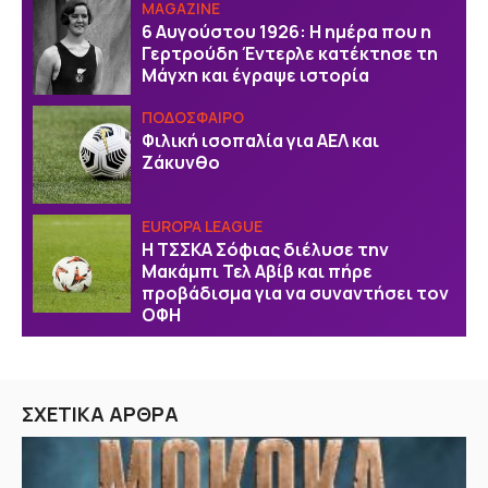
MAGAZINE
6 Αυγούστου 1926: Η ημέρα που η
Γερτρούδη Έντερλε κατέκτησε τη
Μάγχη και έγραψε ιστορία
ΠΟΔΟΣΦΑΙΡΟ
Φιλική ισοπαλία για ΑΕΛ και
Ζάκυνθο
EUROPA LEAGUE
Η ΤΣΣΚΑ Σόφιας διέλυσε την
Μακάμπι Τελ Αβίβ και πήρε
προβάδισμα για να συναντήσει τον
ΟΦΗ
ΣΧΕΤΙΚΑ ΑΡΘΡΑ