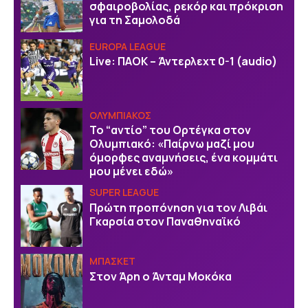
σφαιροβολίας, ρεκόρ και πρόκριση
για τη Σαμολοδά
EUROPA LEAGUE
Live: ΠΑΟΚ – Άντερλεχτ 0-1 (audio)
ΟΛΥΜΠΙΑΚΟΣ
Το “αντίο” του Ορτέγκα στον
Ολυμπιακό: «Παίρνω μαζί μου
όμορφες αναμνήσεις, ένα κομμάτι
μου μένει εδώ»
SUPER LEAGUE
Πρώτη προπόνηση για τον Λιβάι
Γκαρσία στον Παναθηναϊκό
ΜΠΑΣΚΕΤ
Στον Άρη ο Άνταμ Μοκόκα