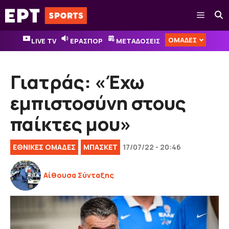
Μετάβαση
Μενού
σε
περιεχόμενο
ΟΜΑΔΕΣ
LIVE TV
ΕΡΑΣΠΟΡ
ΜΕΤΑΔΟΣΕΙΣ
Γιατράς: «Έχω
εμπιστοσύνη στους
παίκτες μου»
EΘΝΙΚΈΣ OΜΆΔΕΣ
ΜΠΑΣΚΕΤ
17/07/22 - 20:46
Αίθουσα Σύνταξης