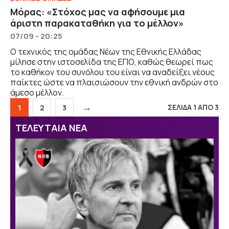
Μόρας: «Στόχος μας να αφήσουμε μια
άριστη παρακαταθήκη για το μέλλον»
07/09 - 20:25
Ο τεχνικός της ομάδας Νέων της Εθνικής Ελλάδας
μίλησε στην ιστοσελίδα της ΕΠΟ, καθώς θεωρεί πως
το καθήκον του συνόλου του είναι να αναδείξει νέους
παίκτες ώστε να πλαισιώσουν την εθνική ανδρών στο
άμεσο μέλλον.
→
ΣΕΛΙΔΑ 1 ΑΠΟ 3
Σελίδα
Σελίδα
Σελίδα
1
2
3
ΤΕΛΕΥΤΑΙΑ ΝΕΑ