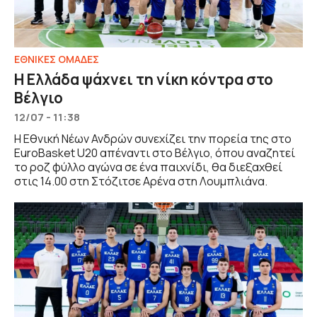
EΘΝΙΚΕΣ OΜΑΔΕΣ
Η Ελλάδα ψάχνει τη νίκη κόντρα στο
Βέλγιο
12/07 - 11:38
Η Εθνική Νέων Ανδρών συνεχίζει την πορεία της στο
EuroBasket U20 απέναντι στο Βέλγιο, όπου αναζητεί
το ροζ φύλλο αγώνα σε ένα παιχνίδι, θα διεξαχθεί
στις 14.00 στη Στόζιτσε Αρένα στη Λουμπλιάνα.