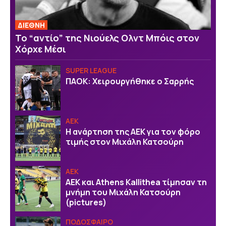
ΔΙΕΘΝΗ
Το “αντίο” της Νιούελς Ολντ Μπόις στον
Χόρχε Μέσι
SUPER LEAGUE
ΠΑΟΚ: Χειρουργήθηκε ο Σαρρής
ΑΕΚ
Η ανάρτηση της ΑΕΚ για τον φόρο
τιμής στον Μιχάλη Κατσούρη
ΑΕΚ
ΑΕΚ και Athens Kallithea τίμησαν τη
μνήμη του Μιχάλη Κατσούρη
(pictures)
ΠΟΔΟΣΦΑΙΡΟ