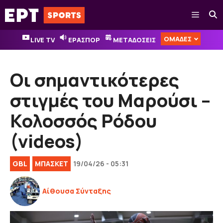
Μετάβαση
Μενού
σε
περιεχόμενο
ΟΜΑΔΕΣ
LIVE TV
ΕΡΑΣΠΟΡ
ΜΕΤΑΔΟΣΕΙΣ
Οι σημαντικότερες
στιγμές του Μαρούσι –
Κολοσσός Ρόδου
(videos)
GBL
ΜΠΑΣΚΕΤ
19/04/26 - 05:31
Αίθουσα Σύνταξης