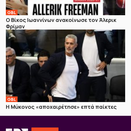
GBL
Ο Βίκος Ιωαννίνων ανακοίνωσε τον Άλερικ
Φρίμαν
GBL
Η Μύκονος «αποχαιρέτησε» επτά παίκτες