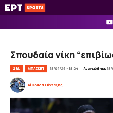
Μετάβαση
σε
περιεχόμενο
Σπουδαία νίκη “επιβίω
GBL
ΜΠΑΣΚΕΤ
18/04/26 - 18:24
Ανανεώθηκε
18/
Αίθουσα Σύνταξης