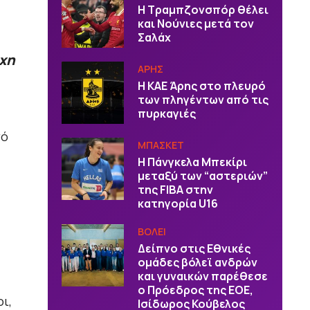
Η Τραμπζονσπόρ θέλει
και Νούνιες μετά τον
Σαλάχ
άχη
ΑΡΗΣ
Η ΚΑΕ Άρης στο πλευρό
των πληγέντων από τις
πυρκαγιές
τό
ΜΠΑΣΚΕΤ
H Πάνγκελα Μπεκίρι
μεταξύ των “αστεριών”
της FIBA στην
κατηγορία U16
ΒOΛΕΙ
Δείπνο στις Εθνικές
ομάδες βόλεϊ ανδρών
και γυναικών παρέθεσε
ο Πρόεδρος της ΕΟΕ,
ι,
Ισίδωρος Κούβελος