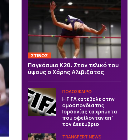
ΣΤΙΒΟΣ
Παγκόσμιο Κ20: Στον τελικό του
ύψους ο Χάρης Αλιβιζάτος
ΠΟΔΟΣΦΑΙΡΟ
Η FIFA κατέβαλε στην
ομοσπονδία της
Ιορδανίας τα χρήματα
που οφείλονταν απ’
τον Δεκέμβριο
TRANSFERT NEWS