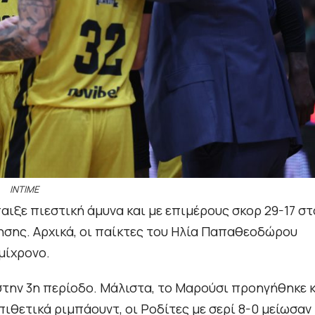
INTIME
αιξε πιεστική άμυνα και με επιμέρους σκορ 29-17 στ
ησης. Αρχικά, οι παίκτες του Ηλία Παπαθεοδώρου
μίχρονο.
στην 3η περίοδο. Μάλιστα, το Μαρούσι προηγήθηκε 
επιθετικά ριμπάουντ, οι Ροδίτες με σερί 8-0 μείωσαν