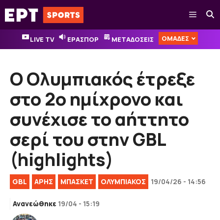
Μετάβαση
Μενού
σε
περιεχόμενο
ΟΜΑΔΕΣ
LIVE TV
ΕΡΑΣΠΟΡ
ΜΕΤΑΔΟΣΕΙΣ
Ο Ολυμπιακός έτρεξε
στο 2ο ημίχρονο και
συνέχισε το αήττητο
σερί του στην GBL
(highlights)
GBL
ΑΡΗΣ
ΜΠΑΣΚΕΤ
ΟΛΥΜΠΙΑΚΟΣ
19/04/26 - 14:56
Ανανεώθηκε
19/04 - 15:19