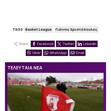
TAGS
Basket League
Γιάννης Χριστόπουλος
Share
Facebook
Twitter
Linkedin
Viber
WhatsApp
Email
ΤΕΛΕΥΤΑΙΑ ΝΕΑ