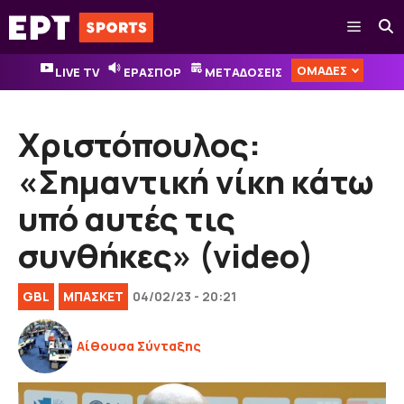
Μετάβαση
Μενού
σε
περιεχόμενο
ΟΜΑΔΕΣ
LIVE TV
ΕΡΑΣΠΟΡ
ΜΕΤΑΔΟΣΕΙΣ
Χριστόπουλος:
«Σημαντική νίκη κάτω
υπό αυτές τις
συνθήκες» (video)
GBL
ΜΠΑΣΚΕΤ
04/02/23 - 20:21
Αίθουσα Σύνταξης