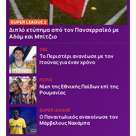
SUPER LEAGUE 2
Διπλό χτύπημα από τον Πανσερραϊκό με
Αδάμ και Μπίτζιο
GBL
Το Περιστέρι ανανέωσε με τον
Ιτούνας για έναν χρόνο
ΠΟΛΟ
Νίκη της Εθνικής Παίδων επί της
Ρουμανίας
SUPER LEAGUE
Ο Παναιτωλικός ανακοίνωσε τον
Μάρβελους Νακάμπα