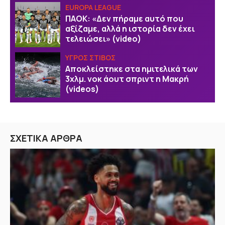
EUROPA LEAGUE
ΠΑΟΚ: «Δεν πήραμε αυτό που
αξίζαμε, αλλά η ιστορία δεν έχει
τελειώσει» (video)
ΥΓΡΟΣ ΣΤΙΒΟΣ
Αποκλείστηκε στα ημιτελικά των
3χλμ. νοκ άουτ σπριντ η Μακρή
(videos)
ΣΧΕΤΙΚΑ ΑΡΘΡΑ