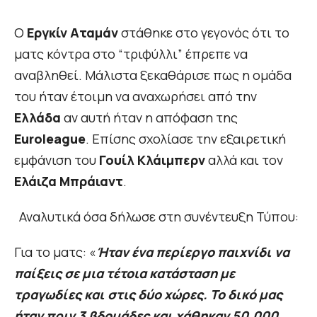
Ο
Εργκίν Αταμάν
στάθηκε στο γεγονός ότι το
ματς κόντρα στο “τριφύλλι” έπρεπε να
αναβληθεί. Μάλιστα ξεκαθάρισε πως η ομάδα
του ήταν έτοιμη να αναχωρήσει από την
Ελλάδα
αν αυτή ήταν η απόφαση της
Euroleague
. Επίσης σχολίασε την εξαιρετική
εμφάνιση του
Γουίλ Κλάιμπερν
αλλά και τον
Ελάιζα Μπράιαντ
.
Αναλυτικά όσα δήλωσε στη συνέντευξη Τύπου:
Για το ματς: «
Ήταν ένα περίεργο παιχνίδι να
παίξεις σε μια τέτοια κατάσταση με
τραγωδίες και στις δύο χώρες. Το δικό μας
ήταν πριν 3 βδομάδες και χάθηκαν 50.000