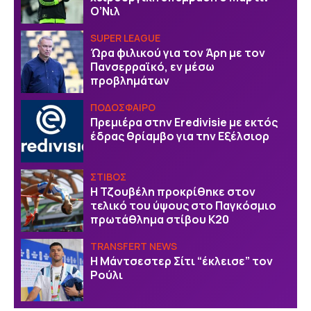
Ο’Νιλ
SUPER LEAGUE
Ώρα φιλικού για τον Άρη με τον
Πανσερραϊκό, εν μέσω
προβλημάτων
ΠΟΔΟΣΦΑΙΡΟ
Πρεμιέρα στην Eredivisie με εκτός
έδρας θρίαμβο για την Εξέλσιορ
ΣΤΙΒΟΣ
Η Τζουβέλη προκρίθηκε στον
τελικό του ύψους στο Παγκόσμιο
πρωτάθλημα στίβου Κ20
TRANSFERT NEWS
Η Μάντσεστερ Σίτι “έκλεισε” τον
Ρούλι