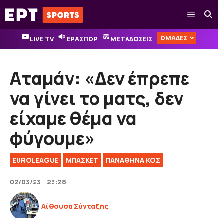
Μετάβαση
Μενού
σε
περιεχόμενο
ΟΜΑΔΕΣ
LIVE TV
ΕΡΑΣΠΟΡ
ΜΕΤΑΔΟΣΕΙΣ
Αταμάν: «Δεν έπρεπε
να γίνει το ματς, δεν
είχαμε θέμα να
φύγουμε»
EUROLEAGUE
ΜΠΑΣΚΕΤ
ΠΑΝΑΘΗΝΑΙΚΟΣ
02/03/23 - 23:28
Αίθουσα Σύνταξης