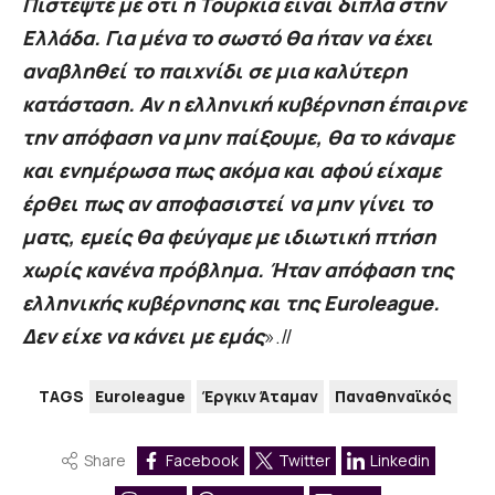
Πιστέψτε με ότι η Τουρκία είναι δίπλα στην
Ελλάδα. Για μένα το σωστό θα ήταν να έχει
αναβληθεί το παιχνίδι σε μια καλύτερη
κατάσταση. Αν η ελληνική κυβέρνηση έπαιρνε
την απόφαση να μην παίξουμε, θα το κάναμε
και ενημέρωσα πως ακόμα και αφού είχαμε
έρθει πως αν αποφασιστεί να μην γίνει το
ματς, εμείς θα φεύγαμε με ιδιωτική πτήση
χωρίς κανένα πρόβλημα. Ήταν απόφαση της
ελληνικής κυβέρνησης και της Euroleague.
Δεν είχε να κάνει με εμάς
».//
TAGS
Euroleague
Έργκιν Άταμαν
Παναθηναϊκός
Share
Facebook
Twitter
Linkedin