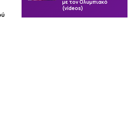
με τον Ολυμπιακό
(videos)
ού