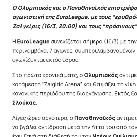
Ο Ολυμπιακός και ο Παναθηναϊκός επιστρέφου
αγωνιστική της EuroLeague, με τους “ερυθρό
Ζαλγκίρις (16/3, 20:00) και τους “πράσινους”
Η
EuroLeague
συνεχίζεται σήμερα (16/3) με τη
περιλαμβάνει 7 αγώνες, συμπεριλαμβανομένων κα
αγωνίζονται εκτός έδρας.
Στο πρώτο χρονικά ματς, ο
Ολυμπιακός
αντιμε
κατάμεστη “Zalgirio Arena” και θα ψάξει τη νί
κανονικής περιόδου της διοργάνωσης. Εκτός ξα
Σλούκας
.
Λίγες ώρες αργότερα, ο
Παναθηναϊκός
αντιμετ
να βγάλει αντίδραση μετά την ήττα του από το
έχει ξανά στη διάθεσή του τον
Ντέρικ Ουίλιαμ