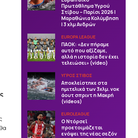
Πρωτάθλημα Υγρού
Στίβου – Παρίσι 2026 |
Μαραθώνια Κολύμβηση
| 3 χλμ Ανδρών
EUROPA LEAGUE
ΠΑΟΚ: «Δεν πήραμε
αυτό που αξίζαμε,
αλλά η ιστορία δεν έχει
τελειώσει» (video)
ΥΓΡΟΣ ΣΤΙΒΟΣ
Αποκλείστηκε στα
ημιτελικά των 3χλμ. νοκ
ς
άουτ σπριντ η Μακρή
(videos)
EUROLEAGUE
ς
Ο Ντόρσεϊ
θα
προετοιμάζεται
ενόψει της νέας σεζόν