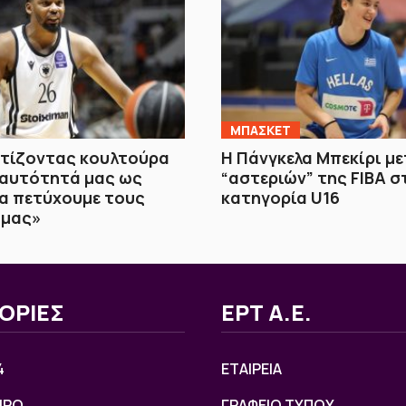
ΜΠΑΣΚΕΤ
Χτίζοντας κουλτούρα
H Πάνγκελα Μπεκίρι μ
ταυτότητά μας ως
“αστεριών” της FIBA σ
α πετύχουμε τους
κατηγορία U16
 μας»
ΟΡΙΕΣ
ΕΡΤ Α.Ε.
4
ΕΤΑΙΡΕΙΑ
ΙΡΟ
ΓΡΑΦΕΙΟ ΤΥΠΟΥ