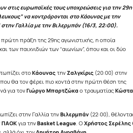
ν στις ευρωπαϊκές τους υποχρεώσεις για την 29η
λευκους” να κοντράρονται στο Κάουνας με την
 στην Γαλλία με την Βιλερμπάν (16/3, 22:00).
ν πρώτη πράξη της 29ης αγωνιστικής, η οποία
ι των παιχνιδιών των “αιωνίων”, όπου και οι δύο
τωπίζει στο
Κάουνας
την
Ζαλγκίρις
(20:00) στην
κη που θα τον φέρει πιο κοντά στην πρώτη θέση της
νά για τον
Γιώργο Μπαρτζώκα
ο τραυματίας
Κώστα
ωπίζει στην Γαλλία την
Βιλερμπάν
(22:00), θέλοντα
ν
ΠΑΟΚ
για την
Basket League
. Ο
Χρήστος Σερέλης
ς
, αλλά όχι τον
Δημήτρη Αγραβάνη
.