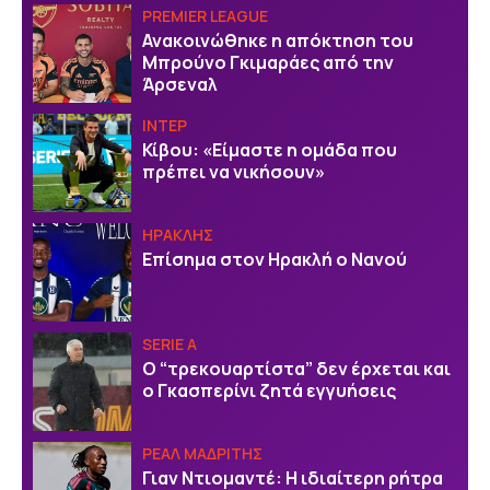
PREMIER LEAGUE
Ανακοινώθηκε η απόκτηση του
Μπρούνο Γκιμαράες από την
Άρσεναλ
ΙΝΤΕΡ
Κίβου: «Είμαστε η ομάδα που
πρέπει να νικήσουν»
ΗΡΑΚΛΗΣ
Επίσημα στον Ηρακλή ο Νανού
SERIE A
Ο “τρεκουαρτίστα” δεν έρχεται και
ο Γκασπερίνι ζητά εγγυήσεις
ΡΕΑΛ ΜΑΔΡΙΤΗΣ
Γιαν Ντιομαντέ: Η ιδιαίτερη ρήτρα