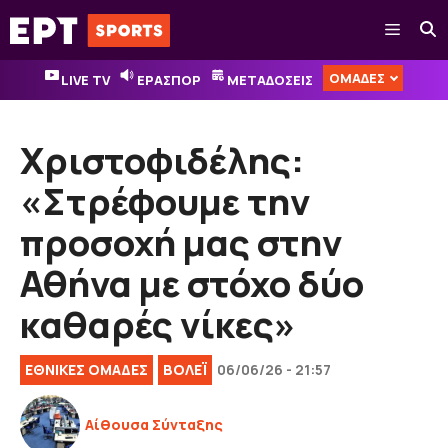
Μετάβαση
Μενού
σε
περιεχόμενο
ΟΜΑΔΕΣ
LIVE TV
ΕΡΑΣΠΟΡ
ΜΕΤΑΔΟΣΕΙΣ
Χριστοφιδέλης:
«Στρέφουμε την
προσοχή μας στην
Αθήνα με στόχο δύο
καθαρές νίκες»
EΘΝΙΚΈΣ ΟΜΆΔΕΣ
ΒOΛΕΪ
06/06/26 - 21:57
Αίθουσα Σύνταξης