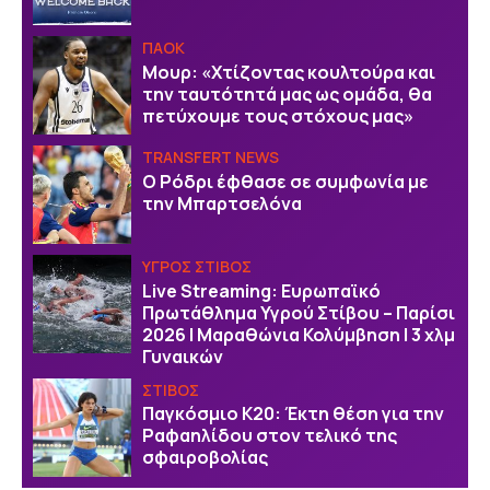
ΠΑΟΚ
Μουρ: «Χτίζοντας κουλτούρα και
την ταυτότητά μας ως ομάδα, θα
πετύχουμε τους στόχους μας»
TRANSFERT NEWS
O Ρόδρι έφθασε σε συμφωνία με
την Μπαρτσελόνα
ΥΓΡΟΣ ΣΤΙΒΟΣ
Live Streaming: Ευρωπαϊκό
Πρωτάθλημα Υγρού Στίβου – Παρίσι
2026 | Μαραθώνια Κολύμβηση | 3 χλμ
Γυναικών
ΣΤΙΒΟΣ
Παγκόσμιο Κ20: Έκτη θέση για την
Ραφαηλίδου στον τελικό της
σφαιροβολίας