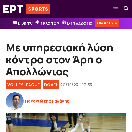
Μετάβαση
Μενού
σε
περιεχόμενο
ΟΜΑΔΕΣ
LIVE TV
ΕΡΑΣΠΟΡ
ΜΕΤΑΔΟΣΕΙΣ
Με υπηρεσιακή λύση
κόντρα στον Άρη ο
Απολλώνιος
VOLLEY LEAGUE
ΒOΛΕΪ
22/12/23 - 17:33
Παναγιώτης Γαλάνης