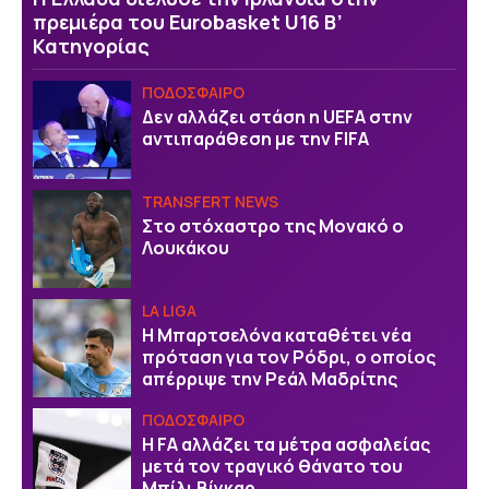
πρεμιέρα του Eurobasket U16 Β’
Κατηγορίας
ΠΟΔΟΣΦΑΙΡΟ
Δεν αλλάζει στάση η UEFA στην
αντιπαράθεση με την FIFA
TRANSFERT NEWS
Στο στόχαστρο της Μονακό ο
Λουκάκου
LA LIGA
Η Μπαρτσελόνα καταθέτει νέα
πρόταση για τον Ρόδρι, ο οποίος
απέρριψε την Ρεάλ Μαδρίτης
ΠΟΔΟΣΦΑΙΡΟ
Η FA αλλάζει τα μέτρα ασφαλείας
μετά τον τραγικό θάνατο του
Μπίλι Βίγκαρ