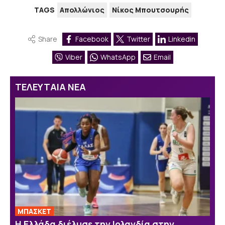
TAGS
Απολλώνιος
Νίκος Μπουτσουρής
Share
Facebook
Twitter
Linkedin
Viber
WhatsApp
Email
ΤΕΛΕΥΤΑΙΑ ΝΕΑ
ΜΠΑΣΚΕΤ
Η Ελλάδα διέλυσε την Ιρλανδία στην