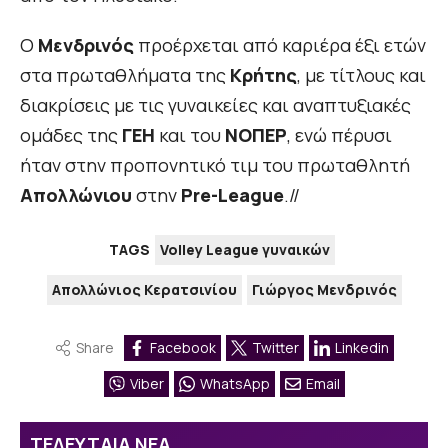
Ο
Μενδρινός
προέρχεται από καριέρα έξι ετών
στα πρωταθλήματα της
Κρήτης
, με τίτλους και
διακρίσεις με τις γυναικείες και αναπτυξιακές
ομάδες της
ΓΕΗ
και του
ΝΟΠΕΡ
, ενώ πέρυσι
ήταν στην προπονητικό τιμ του πρωταθλητή
Απολλώνιου
στην
Pre-League
.//
TAGS
Volley League γυναικών
Απολλώνιος Κερατσινίου
Γιώργος Μενδρινός
Share
Facebook
Twitter
Linkedin
Viber
WhatsApp
Email
ΤΕΛΕΥΤΑΙΑ ΝΕΑ