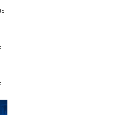
έα
ε
ς