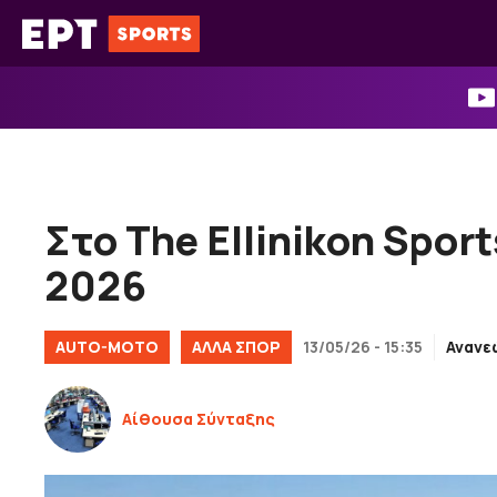
Μετάβαση
σε
περιεχόμενο
Στο The Ellinikon Spor
2026
AUTO-MOTO
ΑΛΛΑ ΣΠΟΡ
13/05/26 - 15:35
Ανανε
Αίθουσα Σύνταξης