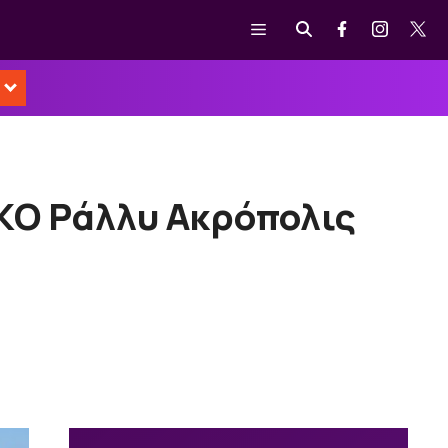
Μενού
 ΕΚΟ Ράλλυ Ακρόπολις