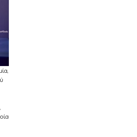
μία,
ού
,
ποία