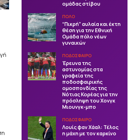
ομάδας στίβου
ΠΟΛΟ
“Πικρή” αυλαία και έκτη
θέση για την Εθνική
Ομάδα πόλο νέων
γυναικών
ωγή
ΠΟΔΟΣΦΑΙΡΟ
Έρευνα της
αστυνομίας στα
γραφεία της
ποδοσφαιρικής
ομοσπονδίας της
Νότιας Κορέας για την
πρόσληψη του Χονγκ
Μιουνγκ-μπο
ΠΟΔΟΣΦΑΙΡΟ
Λουίς φαν Χάαλ: Τέλος
ση
η μάχη με τον καρκίνο