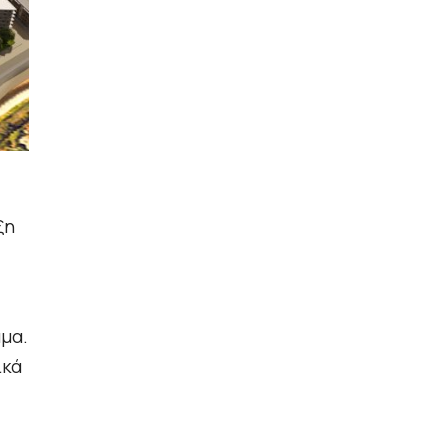
ξη
αμα.
ικά