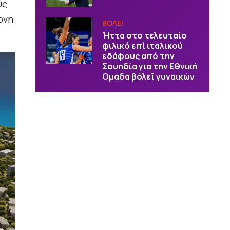
υς
ονη
ΒOΛΕΙ
Ήττα στο τελευταίο
φιλικό επί ιταλικού
εδάφους από την
Σουηδία για την Εθνική
Ομάδα βόλεϊ γυναικών