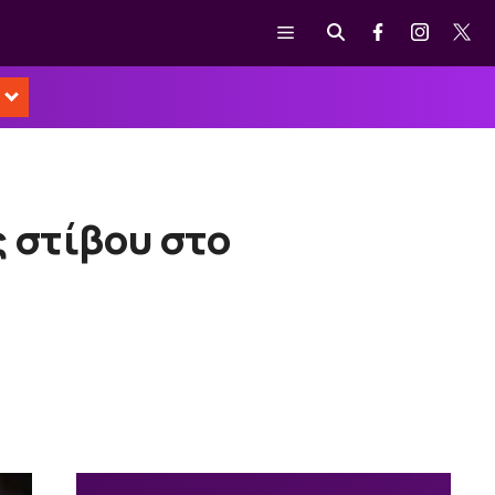
Μενού
 στίβου στο