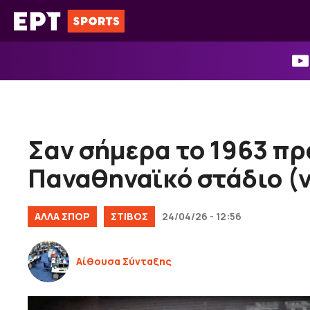
Μετάβαση
σε
περιεχόμενο
Σαν σήμερα το 1963 π
Παναθηναϊκό στάδιο (v
ΑΛΛΑ ΣΠΟΡ
ΣΤΙΒΟΣ
24/04/26 - 12:56
Αίθουσα Σύνταξης