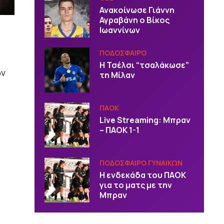
Ανακοίνωσε Γιάννη
Αγραβάνη ο Βίκος
Ιωαννίνων
ΠΟΔΟΣΦΑΙΡΟ
Η Τσέλσι “τσαλάκωσε”
ων
τη Μίλαν
ΠΑΟΚ
Live Streaming: Μπραν
– ΠΑΟΚ 1-1
ΠΟΔΟΣΦΑΙΡΟ ΓΥΝΑΙΚΩΝ
Η ενδεκάδα του ΠΑΟΚ
για το ματς με την
Μπραν