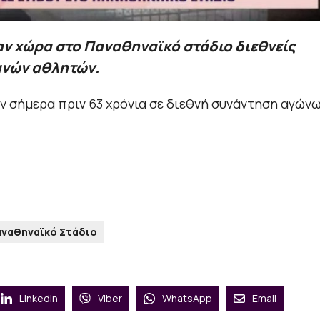
βαν χώρα στο Παναθηναϊκό στάδιο διεθνείς
ανών αθλητών.
ν σήμερα πριν 63 χρόνια σε διεθνή συνάντηση αγών
αναθηναϊκό Στάδιο
Linkedin
Viber
WhatsApp
Email