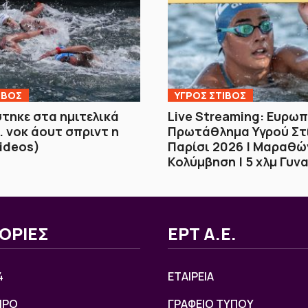
ΙΒΟΣ
ΥΓΡΟΣ ΣΤΙΒΟΣ
τηκε στα ημιτελικά
Live Streaming: Ευρω
. νοκ άουτ σπριντ η
Πρωτάθλημα Υγρού Στ
ideos)
Παρίσι 2026 | Μαραθώ
Κολύμβηση | 5 χλμ Γυν
ΟΡΙΕΣ
ΕΡΤ Α.Ε.
4
ΕΤΑΙΡΕΙΑ
ΙΡΟ
ΓΡΑΦΕΙΟ ΤΥΠΟΥ