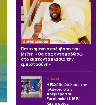
SUPER LEAGUE
Πετυχημένη η επέμβαση του
Μεϊτέ: «Θα σας ανταποδώσω
στο εκατονταπλάσιο την
εμπιστοσύνη»
ΜΠΑΣΚΕΤ
Η Ελλάδα διέλυσε την
Ιρλανδία στην
πρεμιέρα του
Eurobasket U16 Β’
Κατηγορίας