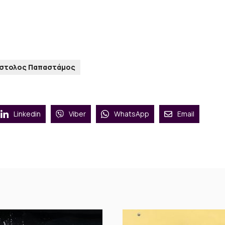
στολος Παπαστάμος
Linkedin
Viber
WhatsApp
Email