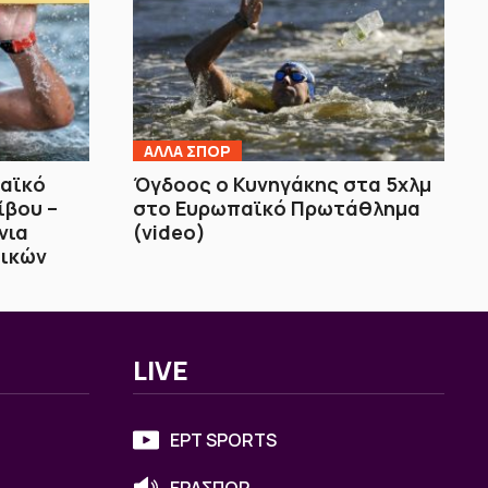
ΑΛΛΑ ΣΠΟΡ
παϊκό
Όγδοος ο Κυνηγάκης στα 5χλμ
ίβου –
στο Ευρωπαϊκό Πρωτάθλημα
νια
(video)
αικών
LIVE
ΕΡΤ SPORTS
ΕΡΑΣΠΟΡ