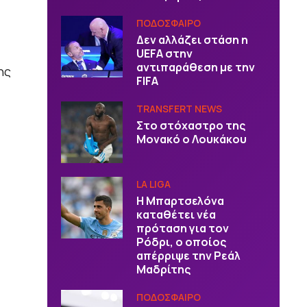
ΠΟΔΟΣΦΑΙΡΟ
Δεν αλλάζει στάση η
UEFA στην
αντιπαράθεση με την
ης
FIFA
TRANSFERT NEWS
Στο στόχαστρο της
Μονακό ο Λουκάκου
LA LIGA
Η Μπαρτσελόνα
καταθέτει νέα
πρόταση για τον
Ρόδρι, ο οποίος
απέρριψε την Ρεάλ
Μαδρίτης
ΠΟΔΟΣΦΑΙΡΟ