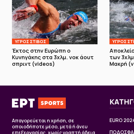
ΥΓΡΟΣ ΣΤΙΒΟΣ
ΥΓΡΟΣ ΣΤ
Έκτος στην Ευρώπη ο
Αποκλείσ
Κυνηγάκης στα 3χλμ. νοκ άουτ
των 3χλμ
σπριντ (videos)
Μακρή (v
ΚΑΤΗΓ
EURO 202
Απαγορεύεται η χρήση, σε
οποιοδήποτε μέσο, μετά ή άνευ
ΠΟΔΟΣΦΑ
επεξεργασίας, χωρίς γραπτή άδεια