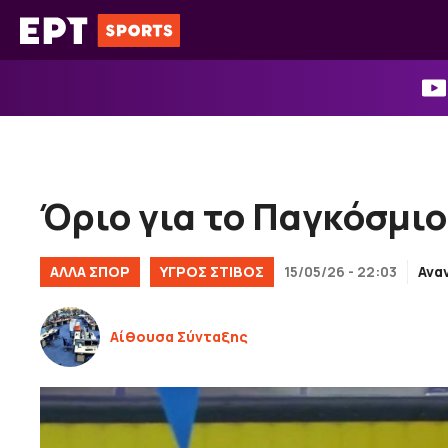
Μετάβαση
σε
περιεχόμενο
Όριο για το Παγκόσμιο
ΑΛΛΑ ΣΠΟΡ
ΥΓΡΌΣ ΣΤΊΒΟΣ
15/05/26 - 22:03
Ανα
Αίθουσα Σύνταξης