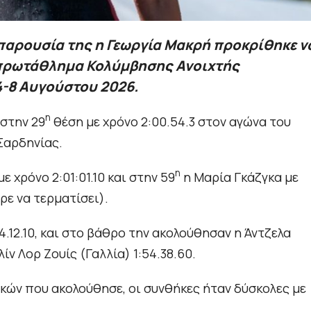
 παρουσία της η Γεωργία Μακρή προκρίθηκε ν
ό πρωτάθλημα Κολύμβησης Ανοιχτής
4-8 Αυγούστου 2026.
η
στην 29
θέση με χρόνο 2:00.54.3 στον αγώνα του
Σαρδηνίας.
η
 χρόνο 2:01:01.10 και στην 59
η Μαρία Γκάζγκα με
ρε να τερματίσει).
.12.10, και στο βάθρο την ακολούθησαν η Άντζελα
λίν Λορ Ζουίς (Γαλλία) 1:54.38.60.
κών που ακολούθησε, οι συνθήκες ήταν δύσκολες με