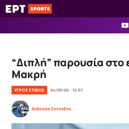
Μετάβαση
σε
περιεχόμενο
“Διπλή” παρουσία στο
Μακρή
ΥΓΡΌΣ ΣΤΊΒΟΣ
04/05/26 - 12:07
Αίθουσα Σύνταξης