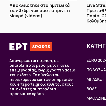
Αποκλείστηκε στα ημιτελικά
Live Str
των 3χλμ. νοκ άουτ σπριντ η
Πρωτάθλ
Μακρή (videos)
Παρίσι 2
Κολύμβησ
ΚΑΤΗΓ
EURO 202
Απαγορεύεται η χρήση, σε
οποιοδήποτε μέσο, μετά ή άνευ
ΠΟΔΟΣΦΑ
επεξεργασίας, χωρίς γραπτή άδεια
του εκδότη. Το σύνολο του
ΜΠΑΣΚΕΤ
περιεχομένου και των υπηρεσιών
του ertsports.gr διατίθεται στους
ΒOΛΕΙ
επισκέπτες αυστηρά για
προσωπική χρήση.
MAGAZINE