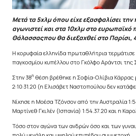
Μετά τα 5χλμ όπου είχε εξασφαλίσει την
αγωνιστεί και στα 10χλμ στο ευρωπαϊκ
Θάλασσαςπου θα διεξαχθεί στο Παρίσι, 
Η κορυφαία ελληνίδα πρωταθλήτρια τερμάτισε 
παγκοσμίου κυπέλλου στο Γκόλφο Αράντσι της 
η
Στην 38
θέση βρέθηκε η Σοφία-Ολίβια Κάρρας με
2:10:31.20 (η Ελισάβετ Ναστοπούλου δεν κατάφε
Νίκησε η Μοέσα Τζόνσον από την Αυστραλία 1:54
Μαρτίνεθ Γκιλέν (Ισπανία) 1:54.37.20 και η Καρο
Τόσο στον αγώνα των ανδρών όσο και των γυναι
πολύ μεγάλη και υψηλού επιπέδου συμμετοχή.