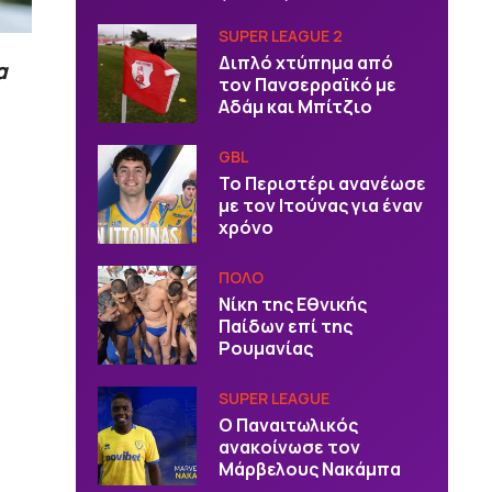
SUPER LEAGUE 2
Διπλό χτύπημα από
α
τον Πανσερραϊκό με
Αδάμ και Μπίτζιο
GBL
Το Περιστέρι ανανέωσε
με τον Ιτούνας για έναν
χρόνο
ΠΟΛΟ
Νίκη της Εθνικής
Παίδων επί της
Ρουμανίας
SUPER LEAGUE
Ο Παναιτωλικός
ανακοίνωσε τον
Μάρβελους Νακάμπα