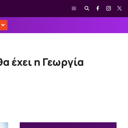
Μενού
α έχει η Γεωργία