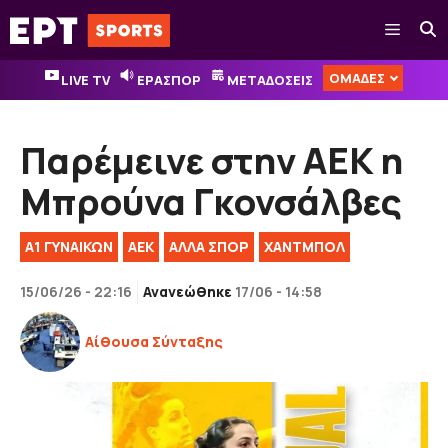
Μετάβαση
Μενού
σε
περιεχόμενο
ΟΜΑΔΕΣ
LIVE TV
ΕΡΑΣΠΟΡ
ΜΕΤΑΔΟΣΕΙΣ
Παρέμεινε στην ΑΕΚ η
Μπρούνα Γκονσάλβες
Α1 ΓΥΝΑΙΚΏΝ
ΑΕΚ
ΑΛΛΑ ΣΠΟΡ
ΧΑΝΤΜΠΟΛ
15/06/26 - 22:16
Ανανεώθηκε
17/06 - 14:58
Αίθουσα Σύνταξης