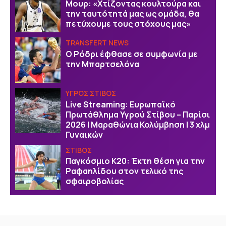
Μουρ: «Χτίζοντας κουλτούρα και
την ταυτότητά μας ως ομάδα, θα
πετύχουμε τους στόχους μας»
TRANSFERT NEWS
O Ρόδρι έφθασε σε συμφωνία με
την Μπαρτσελόνα
ΥΓΡΟΣ ΣΤΙΒΟΣ
Live Streaming: Ευρωπαϊκό
Πρωτάθλημα Υγρού Στίβου – Παρίσι
2026 | Μαραθώνια Κολύμβηση | 3 χλμ
Γυναικών
ΣΤΙΒΟΣ
Παγκόσμιο Κ20: Έκτη θέση για την
Ραφαηλίδου στον τελικό της
σφαιροβολίας