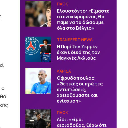
ΠΑΟΚ
Ελουστόντο: «Είμαστε
ς
στεναχωρημένοι, θα
πάμε να τα δώσουμε
όλα στο Βέλγιο»
TRANSFERT NEWS
Η Παρί Σεν Ζερμέν
έκανε δικό της τον
Μαγκνές Ακλιούς
εί
ΛΑΡΙΣΑ
Οφρυδόπουλος:
«Θετικές οι πρώτες
 ο
εντυπώσεις,
χρειαζόμαστε και
 θα
ενίσχυση»
ικής
ΠΑΟΚ
Λίσι: «Είμαι
αισιόδοξος, ξέρω ότι
,