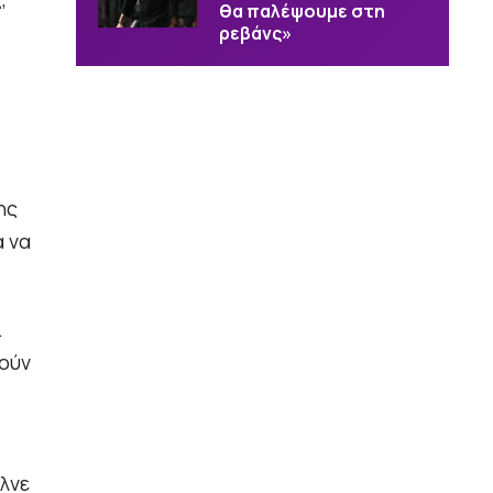
θα παλέψουμε στη
ρεβάνς»
ης
α να
ι
μούν
λνε