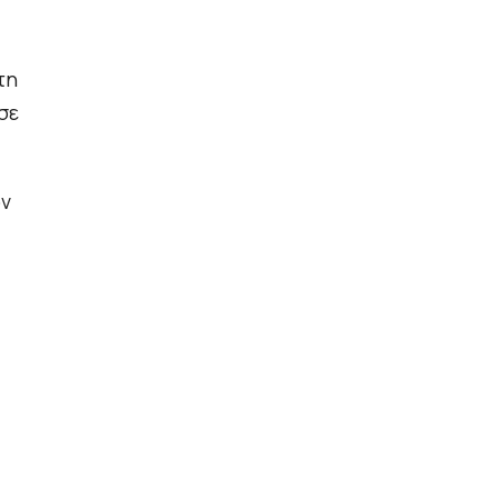
τη
σε
ον