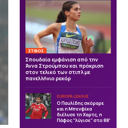
ΣΤΙΒΟΣ
Σπουδαία εμφάνιση από την
Άννα Στρούμπου και πρόκριση
στον τελικό των στιπλ με
πανελλήνιο ρεκόρ
EUROPA LEAGUE
Ο Παυλίδης σκόραρε
και η Μπενφίκα
διέλυσε τη Χαρτς, η
Πάφος “λύγισε” στο 88′