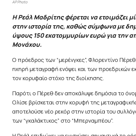
AP Photo
Η Ρεάλ Μαδρίτης φέρεται να ετοιμάζει μ
στην ιστορία της, καθώς σύμφωνα με δη
ύψους 150 εκατομμυρίων ευρώ για την α
Μονάχου.
Ο πρόεδρος των “μερένγκες”, Φλορεντίνο Πέρεθ
ηχηρή μεταγραφή ενόψει και των προεδρικών εκ
τον κορυφαίο στόχο της διοίκησης.
Παρότι ο Πέρεθ δεν αποκάλυψε δημόσια το όνο
Ολίσε βρίσκεται στην κορυφή της μεταγραφικής
αποτελούσε νέο ρεκόρ στην ιστορία του συλλό
των “γκαλάκτικος” στο “Μπερναμπέου”.
Η Ρεάλ επιδιώκει να ενισχύσει σημαντικά το ρό