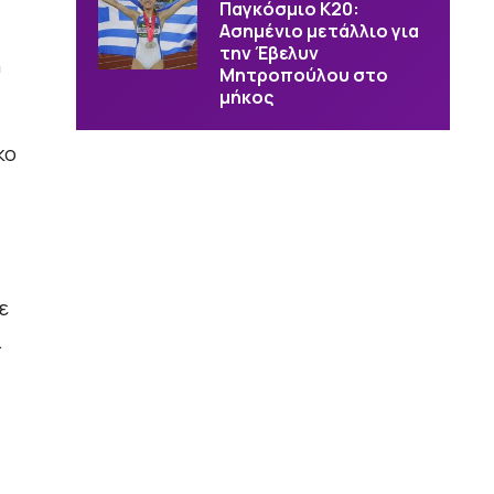
Παγκόσμιο Κ20:
Ασημένιο μετάλλιο για
την Έβελυν
η
Μητροπούλου στο
μήκος
κο
ε
.