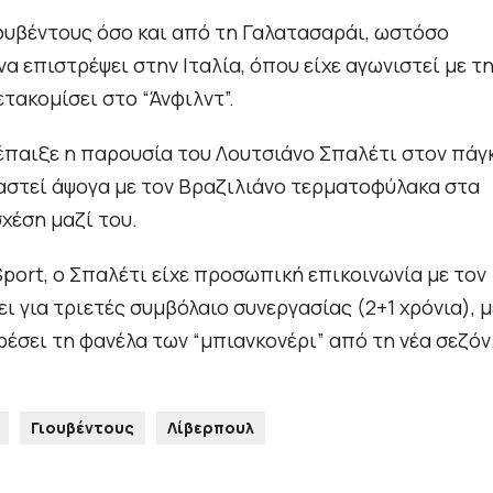
ιουβέντους όσο και από τη Γαλατασαράι, ωστόσο
α επιστρέψει στην Ιταλία, όπου είχε αγωνιστεί με τ
τακομίσει στο “Άνφιλντ”.
 έπαιξε η παρουσία του Λουτσιάνο Σπαλέτι στον πάγ
ργαστεί άψογα με τον Βραζιλιάνο τερματοφύλακα στα
σχέση μαζί του.
port, ο Σπαλέτι είχε προσωπική επικοινωνία με τον
ι για τριετές συμβόλαιο συνεργασίας (2+1 χρόνια), μ
έσει τη φανέλα των “μπιανκονέρι” από τη νέα σεζόν
Γιουβέντους
Λίβερπουλ