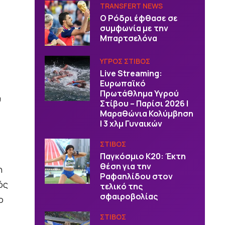
TRANSFERT NEWS
O Ρόδρι έφθασε σε
συμφωνία με την
Μπαρτσελόνα
ΥΓΡΟΣ ΣΤΙΒΟΣ
Live Streaming:
Ευρωπαϊκό
Πρωτάθλημα Υγρού
υ
Στίβου – Παρίσι 2026 |
Μαραθώνια Κολύμβηση
| 3 χλμ Γυναικών
ΣΤΙΒΟΣ
Παγκόσμιο Κ20: Έκτη
θέση για την
η
Ραφαηλίδου στον
ός
τελικό της
σφαιροβολίας
ο
ΣΤΙΒΟΣ