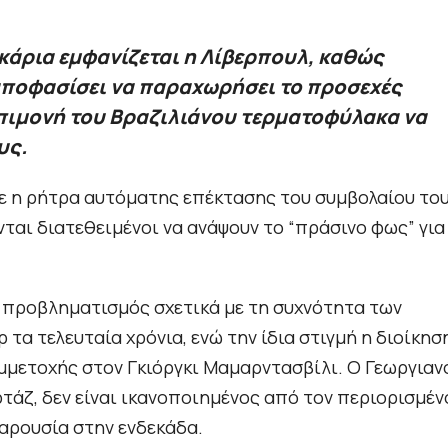
οκάρια εμφανίζεται η Λίβερπουλ, καθώς
αποφασίσει να παραχωρήσει το προσεχές
επιμονή του Βραζιλιάνου τερματοφύλακα να
υς.
ε η ρήτρα αυτόματης επέκτασης του συμβολαίου το
ονται διατεθειμένοι να ανάψουν το “πράσινο φως” για
 προβληματισμός σχετικά με τη συχνότητα των
τα τελευταία χρόνια, ενώ την ίδια στιγμή η διοίκησ
υμμετοχής στον Γκιόργκι Μαμαρντασβίλι. Ο Γεωργιαν
τάζ, δεν είναι ικανοποιημένος από τον περιορισμέν
παρουσία στην ενδεκάδα.