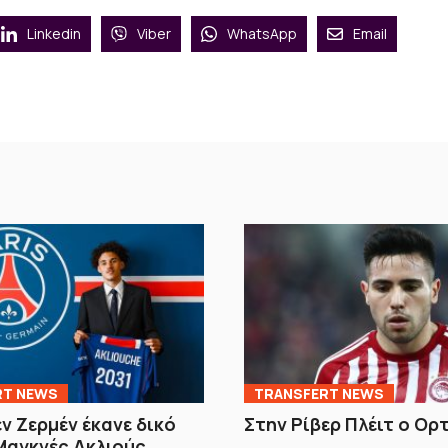
Linkedin
Viber
WhatsApp
Email
RT NEWS
TRANSFERT NEWS
εν Ζερμέν έκανε δικό
Στην Ρίβερ Πλέιτ ο Ορ
Μαγκνές Ακλιούς