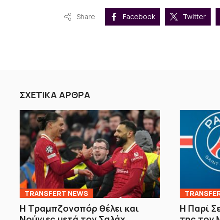
Share
Facebook
Twitter
ΣΧΕΤΙΚΑ ΑΡΘΡΑ
TRANSFERT NEWS
TRANSFE
Η Τραμπζονσπόρ θέλει και
Η Παρί Σ
Νούνιες μετά τον Σαλάχ
της τον 