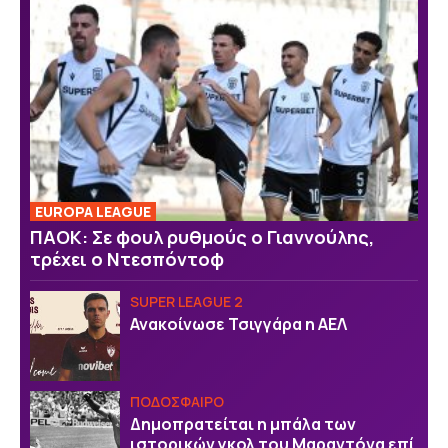
EUROPA LEAGUE
ΠΑΟΚ: Σε φουλ ρυθμούς ο Γιαννούλης,
τρέχει ο Ντεσπόντοφ
SUPER LEAGUE 2
Ανακοίνωσε Τσιγγάρα η ΑΕΛ
ΠΟΔΟΣΦΑΙΡΟ
Δημοπρατείται η μπάλα των
ιστορικών γκολ του Μαραντόνα επί