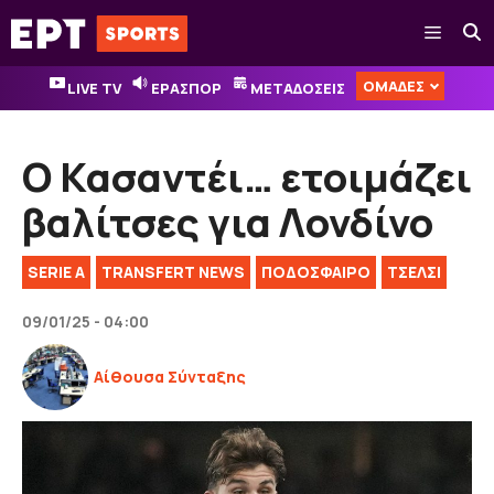
Μετάβαση
Μενού
σε
περιεχόμενο
ΟΜΑΔΕΣ
LIVE TV
ΕΡΑΣΠΟΡ
ΜΕΤΑΔΟΣΕΙΣ
Ο Κασαντέι… ετοιμάζει
βαλίτσες για Λονδίνο
SERIE A
TRANSFERT NEWS
ΠΟΔΟΣΦΑΙΡΟ
ΤΣΕΛΣΙ
09/01/25 - 04:00
Αίθουσα Σύνταξης