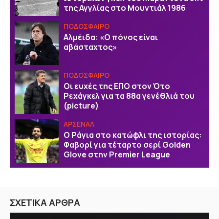
της Αγγλίας στο Μουντιάλ 1986
ΠΟΔΟΣΦΑΙΡΟ
Αλμέιδα: «Ο πόνος είναι
αβάσταχτος»
ΠΟΔΟΣΦΑΙΡΟ
Οι ευχές της EΠΟ στον Ότο
Ρεχάγκελ για τα 88α γενέθλιά του
(picture)
ΑΡΣΕΝΑΛ
Ο Ράγια στο κατώφλι της ιστορίας:
Φαβορί για τέταρτο σερί Golden
Glove στην Premier League
ΣΧΕΤΙΚΑ ΑΡΘΡΑ