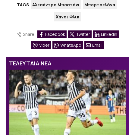
TAGS
Αλεσάντρο Μπαστόνι
Μπαρτσελόνα
Χάνσι Φλικ
Share
Facebook
Twitter
Linkedin
Viber
WhatsApp
Email
ΤΕΛΕΥΤΑΙΑ ΝΕΑ