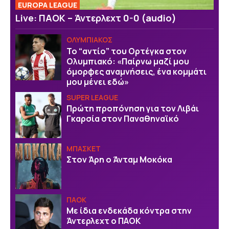
EUROPA LEAGUE
Live: ΠΑΟΚ – Άντερλεχτ 0-0 (audio)
ΟΛΥΜΠΙΑΚΟΣ
Το “αντίο” του Ορτέγκα στον
Ολυμπιακό: «Παίρνω μαζί μου
όμορφες αναμνήσεις, ένα κομμάτι
μου μένει εδώ»
SUPER LEAGUE
Πρώτη προπόνηση για τον Λιβάι
Γκαρσία στον Παναθηναϊκό
ΜΠΑΣΚΕΤ
Στον Άρη ο Άνταμ Μοκόκα
ΠΑΟΚ
Με ίδια ενδεκάδα κόντρα στην
Άντερλεχτ ο ΠΑΟΚ