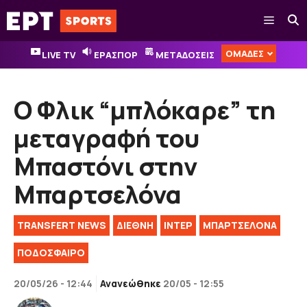
Μετάβαση
Μενού
σε
περιεχόμενο
ΟΜΑΔΕΣ
LIVE TV
ΕΡΑΣΠΟΡ
ΜΕΤΑΔΟΣΕΙΣ
Ο Φλικ “μπλόκαρε” τη
μεταγραφή του
Μπαστόνι στην
Μπαρτσελόνα
TRANSFERT NEWS
ΔΙΕΘΝΉ
ΙΝΤΕΡ
ΜΠΑΡΤΣΕΛΟΝΑ
ΠΟΔΟΣΦΑΙΡΟ
20/05/26 - 12:44
Ανανεώθηκε
20/05 - 12:55