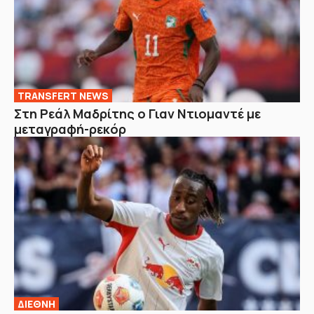
TRANSFERT NEWS
Στη Ρεάλ Μαδρίτης ο Γιαν Ντιομαντέ με
μεταγραφή-ρεκόρ
ΔΙΕΘΝΗ