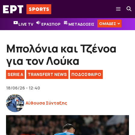
Μετάβαση
Μενού
σε
περιεχόμενο
ΟΜΑΔΕΣ
LIVE TV
ΕΡΑΣΠΟΡ
ΜΕΤΑΔΟΣΕΙΣ
Μπολόνια και Τζένοα
για τον Λούκα
SERIE A
TRANSFERT NEWS
ΠΟΔΟΣΦΑΙΡΟ
18/06/26 - 12:40
Αίθουσα Σύνταξης