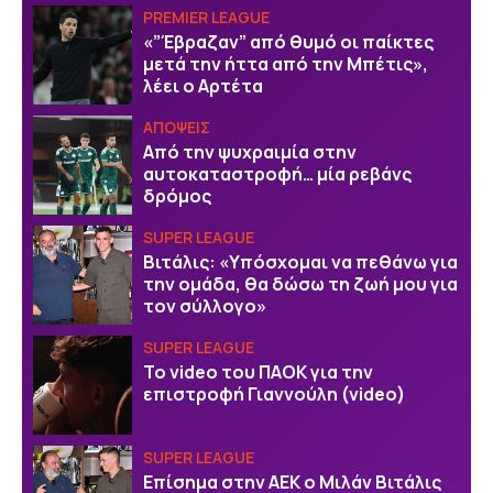
PREMIER LEAGUE
«”Έβραζαν” από θυμό οι παίκτες
μετά την ήττα από την Μπέτις»,
λέει ο Αρτέτα
ΑΠΟΨΕΙΣ
Από την ψυχραιμία στην
αυτοκαταστροφή… μία ρεβάνς
δρόμος
SUPER LEAGUE
Βιτάλις: «Υπόσχομαι να πεθάνω για
την ομάδα, θα δώσω τη ζωή μου για
τον σύλλογο»
SUPER LEAGUE
Το video του ΠΑΟΚ για την
επιστροφή Γιαννούλη (video)
SUPER LEAGUE
Επίσημα στην ΑΕΚ ο Μιλάν Βιτάλις