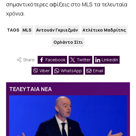
σημαντικότερες αφίξεις στο MLS τα τελευταία
χρόνια.
TAGS
MLS
Αντουάν Γκριεζμάν
Ατλέτικο Μαδρίτης
Ορλάντο Σίτι
Share
Facebook
Twitter
Linkedin
Viber
WhatsApp
Email
ΤΕΛΕΥΤΑΙΑ ΝΕΑ