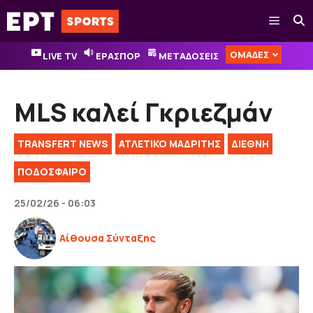
Μετάβαση
Μενού
σε
περιεχόμενο
ΟΜΑΔΕΣ
LIVE TV
ΕΡΑΣΠΟΡ
ΜΕΤΑΔΟΣΕΙΣ
MLS καλεί Γκριεζμάν
TRANSFERT NEWS
ΑΤΛΕΤΙΚΟ ΜΑΔΡΙΤΗΣ
ΔΙΕΘΝΉ
ΠΟΔΟΣΦΑΙΡΟ
25/02/26 - 06:03
Αίθουσα Σύνταξης