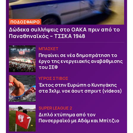
ΠΟΔΟΣΦΑΙΡΟ
Δώδεκα συλλήψεις στο ΟΑΚΑ πριν από το
Παναθηναϊκός – ΤΣΣΚΑ 1948
ΜΠΑΣΚΕΤ
Πηγαίνει σε νέα δημοπράτηση το
έργο της ενεργειακής αναβάθμισης
του ΣΕΦ
ΥΓΡΟΣ ΣΤΙΒΟΣ
Έκτος στην Ευρώπη ο Κυνηγάκης
στα 3χλμ. νοκ άουτ σπριντ (videos)
SUPER LEAGUE 2
Διπλό χτύπημα από τον
Πανσερραϊκό με Αδάμ και Μπίτζιο