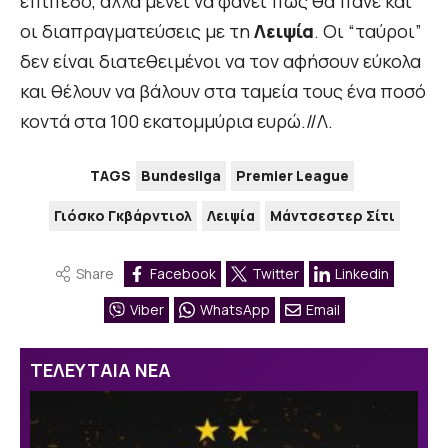
επίπεδο, αλλά μένει να φανεί πως θα πάνε και
οι διαπραγματεύσεις με τη
Λειψία
. Οι “ταύροι”
δεν είναι διατεθειμένοι να τον αφήσουν εύκολα
και θέλουν να βάλουν στα ταμεία τους ένα ποσό
κοντά στα 100 εκατομμύρια ευρώ.//Λ.
TAGS
Bundesliga
Premier League
Γιόσκο Γκβάρντιολ
Λειψία
Μάντσεστερ Σίτι
Share
Facebook
Twitter
Linkedin
Viber
WhatsApp
Email
ΤΕΛΕΥΤΑΙΑ ΝΕΑ