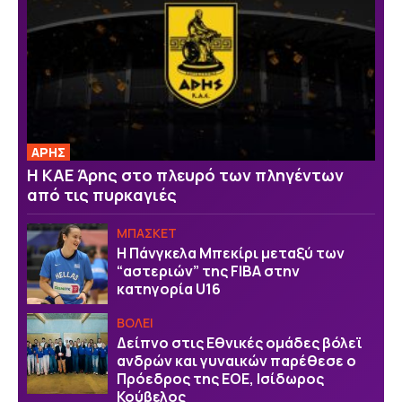
ΑΡΗΣ
Η ΚΑΕ Άρης στο πλευρό των πληγέντων
από τις πυρκαγιές
ΜΠΑΣΚΕΤ
H Πάνγκελα Μπεκίρι μεταξύ των
“αστεριών” της FIBA στην
κατηγορία U16
ΒOΛΕΙ
Δείπνο στις Εθνικές ομάδες βόλεϊ
ανδρών και γυναικών παρέθεσε ο
Πρόεδρος της ΕΟΕ, Ισίδωρος
Κούβελος