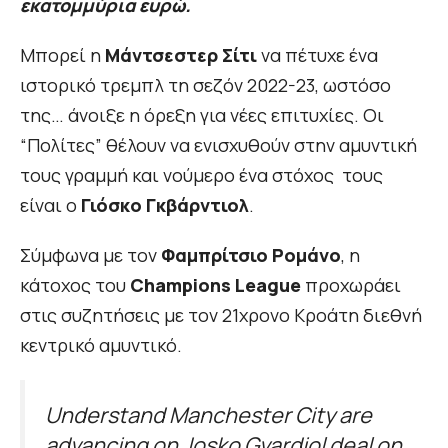
εκατομμύρια ευρώ.
Μπορεί η
Μάντσεστερ Σίτι
να πέτυχε ένα
ιστορικό τρεμπλ τη σεζόν 2022-23, ωστόσο
της… άνοιξε η όρεξη για νέες επιτυχίες. Οι
“Πολίτες” θέλουν να ενισχυθούν στην αμυντική
τους γραμμή και νούμερο ένα στόχος τους
είναι ο
Γιόσκο Γκβάρντιολ
.
Σύμφωνα με τον
Φαμπρίτσιο Ρομάνο
, η
κάτοχος του
Champions League
προχωράει
στις συζητήσεις με τον 21χρονο Kροάτη διεθνή
κεντρικό αμυντικό.
Understand Manchester City are
advancing on Josko Gvardiol deal on