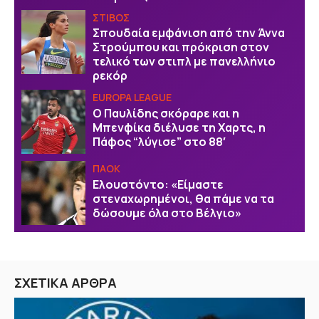
ΣΤΙΒΟΣ
Σπουδαία εμφάνιση από την Άννα
Στρούμπου και πρόκριση στον
τελικό των στιπλ με πανελλήνιο
ρεκόρ
EUROPA LEAGUE
Ο Παυλίδης σκόραρε και η
Μπενφίκα διέλυσε τη Χαρτς, η
Πάφος “λύγισε” στο 88′
ΠΑΟΚ
Ελουστόντο: «Είμαστε
στεναχωρημένοι, θα πάμε να τα
δώσουμε όλα στο Βέλγιο»
ΣΧΕΤΙΚΑ ΑΡΘΡΑ