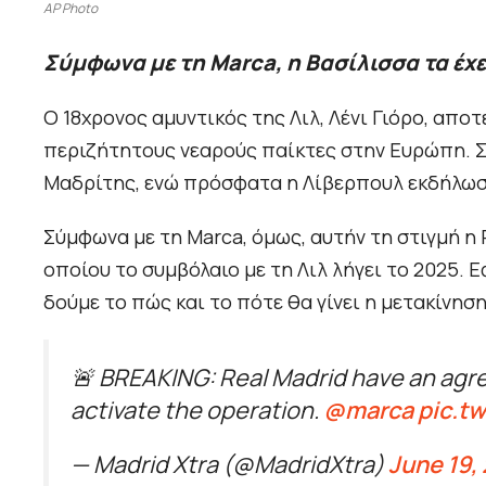
AP Photo
Σύμφωνα με τη Marca, η Βασίλισσα τα έχει
Ο 18χρονος αμυντικός της Λιλ, Λένι Γιόρο, απο
περιζήτητους νεαρούς παίκτες στην Ευρώπη. Στ
Μαδρίτης, ενώ πρόσφατα η Λίβερπουλ εκδήλωσε
Σύμφωνα με τη Marca, όμως, αυτήν τη στιγμή η 
οποίου το συμβόλαιο με τη Λιλ λήγει το 2025. Ε
δούμε το πώς και το πότε θα γίνει η μετακίνησ
🚨 BREAKING: Real Madrid have an agre
activate the operation.
@marca
pic.t
— Madrid Xtra (@MadridXtra)
June 19,