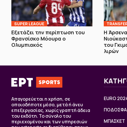
SUPER LEAGUE
TRANSFE
Εξετάζει την περίπτωση του
Η Άρσενα
Φρανσίσκο Μόουρα ο
Νιούκαστ
Ολυμπιακός
του Γκιμ
λιρών
ΚΑΤΗΓ
EURO 202
Απαγορεύεται η χρήση, σε
οποιοδήποτε μέσο, μετά ή άνευ
ΠΟΔΟΣΦΑ
επεξεργασίας, χωρίς γραπτή άδεια
του εκδότη. Το σύνολο του
ΜΠΑΣΚΕΤ
περιεχομένου και των υπηρεσιών