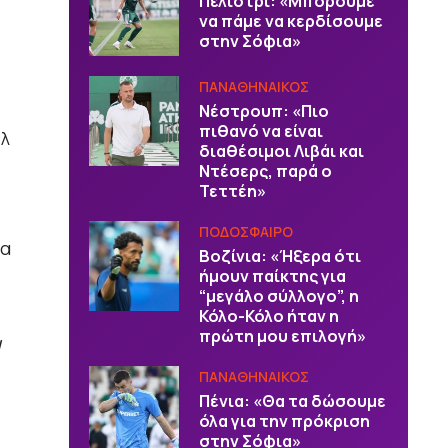
Πελίστρι: «Μπορούμε
να πάμε να κερδίσουμε
στην Σόφια»
ΠΑΝΑΘΗΝΑΙΚΟΣ
Νέστρουπ: «Πιο
πιθανό να είναι
άλ
διαθέσιμοι Λιβάι και
Ντέσερς, παρά ο
Τεττέη»
ΠΟΔΟΣΦΑΙΡΟ
να
Βοζίνια: «Ήξερα ότι
ήμουν παίκτης για
“μεγάλο σύλλογο”, η
Κόλο-Κόλο ήταν η
πρώτη μου επιλογή»
ΠΑΝΑΘΗΝΑΙΚΟΣ
Πένια: «Θα τα δώσουμε
όλα για την πρόκριση
στην Σόφια»