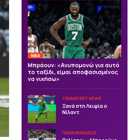
NBA
Μπράουν: «Ανυπομονώ για αυτό
το ταξίδι, είμαι αποφασισμένος
να νικήσω»
TRANSFERT NEWS
Ξανά στη Λειψία ο
Νίλαντ
ΠΑΝΑΘΗΝΑΙΚΟΣ