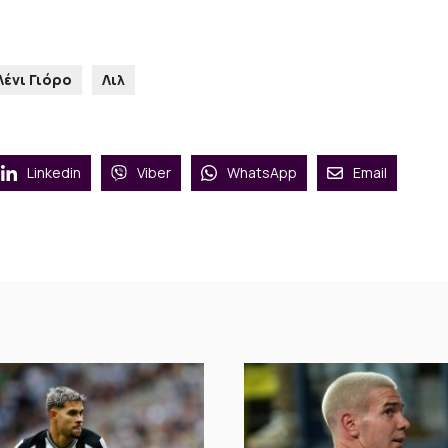
Λένι Γιόρο
Λιλ
Linkedin
Viber
WhatsApp
Email