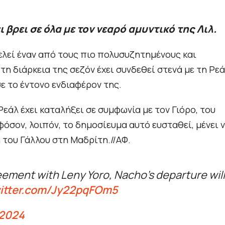
 βρει σε όλα με τον νεαρό αμυντικό της Λιλ.
τελεί έναν από τους πιο πολυσυζητημένους και
η διάρκεια της σεζόν έχει συνδεθεί στενά με τη Ρε
 το έντονο ενδιαφέρον της.
Ρεάλ έχει καταλήξει σε συμφωνία με τον Γιόρο, του
φόσον, λοιπόν, το δημοσίευμα αυτό ευσταθεί, μένει 
η του Γάλλου στη Μαδρίτη.//ΑΦ.
ement with Leny Yoro, Nacho’s departure will
witter.com/Jy22pqFOm5
 2024