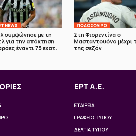
RT NEWS
ΠΟΔΟΣΦΑΙΡΟ
λ συμφώνησε με τη
Στη Φιορεντίνα ο
λ για την απόκτηση
Μασταντουόνο μέχρι τ
αράες έναντι 75 εκατ.
της σεζόν
ΟΡΙΕΣ
ΕΡΤ Α.Ε.
4
ΕΤΑΙΡΕΙΑ
ΙΡΟ
ΓΡΑΦΕΙΟ ΤΥΠΟΥ
ΔΕΛΤΙΑ ΤΥΠΟΥ