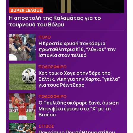
SUPER LEAGUE
Η αποστολή της Καλαμάτας για το
τουρνουά του Βόλου
ΠΟΛΟ
Η Κροατία χρυσή παγκόσμια
πρωταθλήτρια Κ16, “λύγισε” την
Ισπανία στον τελικό
ΠΟΔΟΣΦΑΙΡΟ
Χατ τρικ ο Χογκ στην 5άρα της
Σέλτικ, νίκη για την Χαρτς, “γκέλα”
για τους Ρέιντζερς
ΠΟΔΟΣΦΑΙΡΟ
Ο Παυλίδης σκόραρε ξανά, όμως η
Μπενφίκα έμεινε στο “Χ” με τη
Βισέου
ΣΤΙΒΟΣ
Παγκόσμιο Πρωτάθλημα στίβου