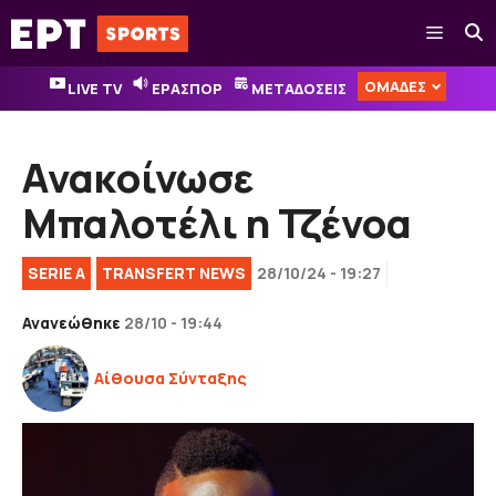
Μετάβαση
Μενού
σε
περιεχόμενο
ΟΜΑΔΕΣ
LIVE TV
ΕΡΑΣΠΟΡ
ΜΕΤΑΔΟΣΕΙΣ
Ανακοίνωσε
Μπαλοτέλι η Τζένοα
SERIE A
TRANSFERT NEWS
28/10/24 - 19:27
Ανανεώθηκε
28/10 - 19:44
Αίθουσα Σύνταξης