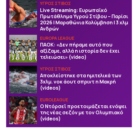
ΥΓΡΟΣ ΣΤΙΒΟΣ
Live Streaming: Ευρωπαϊκό
Πρωτάθλημα Υγρού Στίβου – Παρίσι
2026 | Μαραθώνια Κολύμβηση | 3 χλμ
Ανδρών
EUROPA LEAGUE
ΠΑΟΚ: «Δεν πήραμε αυτό που
αξίζαμε, αλλά η ιστορία δεν έχει
τελειώσει» (video)
ΥΓΡΟΣ ΣΤΙΒΟΣ
Αποκλείστηκε στα ημιτελικά των
3χλμ. νοκ άουτ σπριντ η Μακρή
(videos)
EUROLEAGUE
Ο Ντόρσεϊ προετοιμάζεται ενόψει
της νέας σεζόν με τον Ολυμπιακό
(videos)