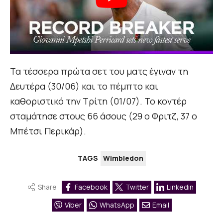
Τα τέσσερα πρώτα σετ του ματς έγιναν τη
Δευτέρα (30/06) και το πέμπτο και
καθοριστικό την Τρίτη (01/07). Το κοντέρ
σταμάτησε στους 66 άσους (29 ο Φριτζ, 37 ο
Μπέτσι Περικάρ).
TAGS
Wimbledon
Share
Facebook
Twitter
Linkedin
Viber
WhatsApp
Email