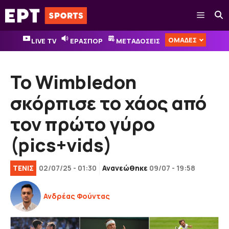
Μετάβαση
Μενού
σε
περιεχόμενο
ΟΜΑΔΕΣ
LIVE TV
ΕΡΑΣΠΟΡ
ΜΕΤΑΔΟΣΕΙΣ
Το Wimbledon
σκόρπισε το χάος από
τον πρώτο γύρο
(pics+vids)
ΤΕΝΙΣ
02/07/25 - 01:30
Ανανεώθηκε
09/07 - 19:58
Ανδρέας Φούντας