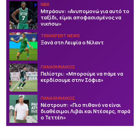
NBA
Μπράουν: «Ανυπομονώ για αυτό το
ταξίδι, είμαι αποφασισμένος να
νικήσω»
TRANSFERT NEWS
Ξανά στη Λειψία ο Νίλαντ
ΠΑΝΑΘΗΝΑΙΚΟΣ
Πελίστρι: «Μπορούμε να πάμε να
κερδίσουμε στην Σόφια»
ΠΑΝΑΘΗΝΑΙΚΟΣ
Νέστρουπ: «Πιο πιθανό να είναι
διαθέσιμοι Λιβάι και Ντέσερς, παρά
ο Τεττέη»