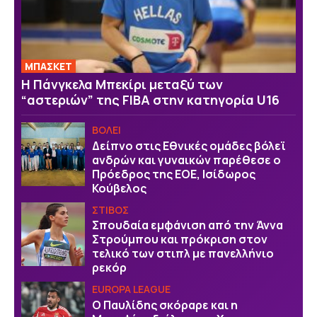
ΜΠΑΣΚΕΤ
H Πάνγκελα Μπεκίρι μεταξύ των
“αστεριών” της FIBA στην κατηγορία U16
ΒOΛΕΙ
Δείπνο στις Εθνικές ομάδες βόλεϊ
ανδρών και γυναικών παρέθεσε ο
Πρόεδρος της ΕΟΕ, Ισίδωρος
Κούβελος
ΣΤΙΒΟΣ
Σπουδαία εμφάνιση από την Άννα
Στρούμπου και πρόκριση στον
τελικό των στιπλ με πανελλήνιο
ρεκόρ
EUROPA LEAGUE
Ο Παυλίδης σκόραρε και η