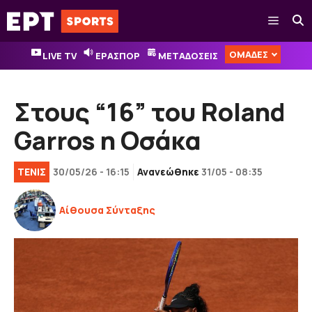
Μετάβαση
Μενού
σε
περιεχόμενο
ΟΜΑΔΕΣ
LIVE TV
ΕΡΑΣΠΟΡ
ΜΕΤΑΔΟΣΕΙΣ
Στους “16” του Roland
Garros η Οσάκα
ΤΕΝΙΣ
30/05/26 - 16:15
Ανανεώθηκε
31/05 - 08:35
Αίθουσα Σύνταξης