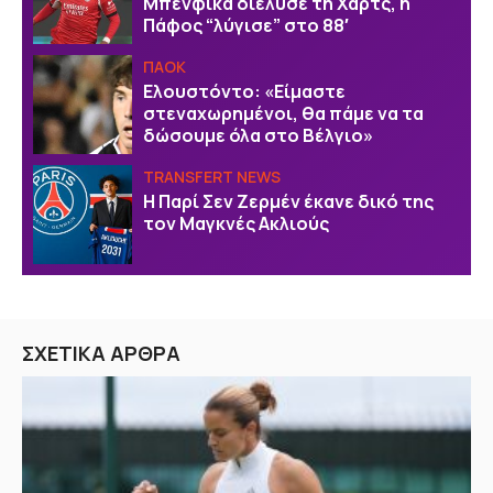
Μπενφίκα διέλυσε τη Χαρτς, η
Πάφος “λύγισε” στο 88′
ΠΑΟΚ
Ελουστόντο: «Είμαστε
στεναχωρημένοι, θα πάμε να τα
δώσουμε όλα στο Βέλγιο»
TRANSFERT NEWS
Η Παρί Σεν Ζερμέν έκανε δικό της
τον Μαγκνές Ακλιούς
ΣΧΕΤΙΚΑ ΑΡΘΡΑ