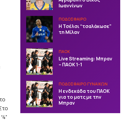
Ιωαννίνων
ΠΟΔΟΣΦΑΙΡΟ
Η Τσέλσι “τσαλάκωσε”
τη Μίλαν
ΠΑΟΚ
Live Streaming: Μπραν
– ΠΑΟΚ 1-1
ά
ΠΟΔΟΣΦΑΙΡΟ ΓΥΝΑΙΚΩΝ
Η ενδεκάδα του ΠΑΟΚ
για το ματς με την
στο
Μπραν
 Στο
“4”