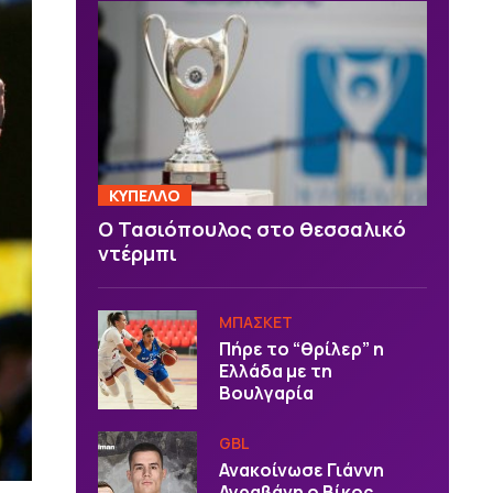
ΚΥΠΕΛΛΟ
Ο Τασιόπουλος στο θεσσαλικό
ντέρμπι
ΜΠΑΣΚΕΤ
Πήρε το “θρίλερ” η
Ελλάδα με τη
Βουλγαρία
GBL
Ανακοίνωσε Γιάννη
Αγραβάνη ο Βίκος