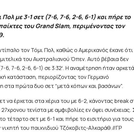
λ με 3-1 σετ (7-6, 7-6, 2-6, 6-1) και πήρε το
παίκτες του Grand Slam, περιμένοντας τον
θ.
ντίπαλο τον Τόμι Πολ, καθώς ο Αμερικανός έκανε ότι
 ημιτελικά του Αυστραλιανού Όπεν. Αυτό βέβαια δεν
7-6, 7-6, 2-6, 6-1) σε 3:32′. Η αναμέτρηση ήταν αρκετ
ική κατάσταση, περιορίζοντας τον Γερμανό
κη στα πρώτα δυο σετ “μετά κόπων και βασάνων”.
τ να έρχεται στα χέρια του με 6-2, κάνοντας break 
 27χρονου τενίστα με αμφιβολίες εν όψει συνέχειας.
 τέταρτο σετ με 6-1 και πήρε το εισιτήριο για τους 
 νικητή του παιχνιδιού Τζόκοβιτς-Αλκαράθ.//ΓΡ