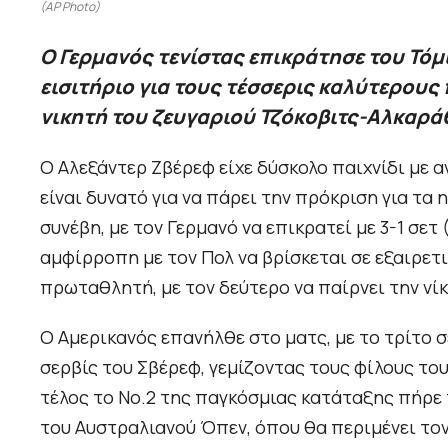
(AP Photo)
Ο Γερμανός τενίστας επικράτησε του Τόμι Πο
εισιτήριο για τους τέσσερις καλύτερους 
νικητή του ζευγαριού Τζόκοβιτς-Αλκαρά
Ο Αλεξάντερ Ζβέρεφ είχε δύσκολο παιχνίδι με α
είναι δυνατό για να πάρει την πρόκριση για τα
συνέβη, με τον Γερμανό να επικρατεί με 3-1 σετ (
αμφίρροπη με τον Πολ να βρίσκεται σε εξαιρετ
πρωταθλητή, με τον δεύτερο να παίρνει την νί
Ο Αμερικανός επανήλθε στο ματς, με το τρίτο σε
σερβίς του Σβέρεφ, γεμίζοντας τους φίλους του
τέλος το Νο.2 της παγκόσμιας κατάταξης πήρε το
του Αυστραλιανού Όπεν, όπου θα περιμένει τον