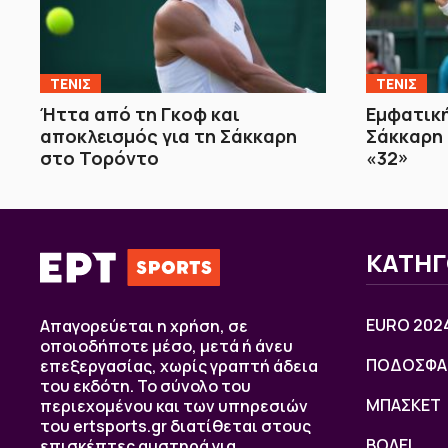
ΤΕΝΙΣ
ΤΕΝΙΣ
Ήττα από τη Γκοφ και
Εμφατική
αποκλεισμός για τη Σάκκαρη
Σάκκαρη 
στο Τορόντο
«32»
ΚΑΤΗΓ
EURO 202
Απαγορεύεται η χρήση, σε
οποιοδήποτε μέσο, μετά ή άνευ
ΠΟΔΟΣΦΑ
επεξεργασίας, χωρίς γραπτή άδεια
του εκδότη. Το σύνολο του
ΜΠΑΣΚΕΤ
περιεχομένου και των υπηρεσιών
του ertsports.gr διατίθεται στους
ΒOΛΕΙ
επισκέπτες αυστηρά για