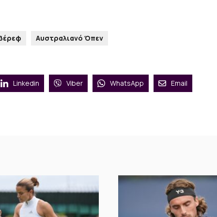
Ζβέρεφ
Αυστραλιανό Όπεν
Linkedin
Viber
WhatsApp
Email