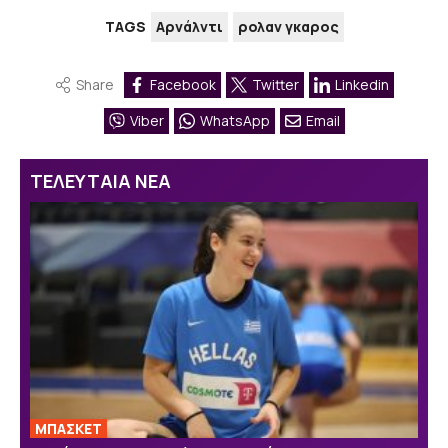
TAGS
Αρνάλντι
ρολαν γκαρος
Share
Facebook
Twitter
Linkedin
Viber
WhatsApp
Email
ΤΕΛΕΥΤΑΙΑ ΝΕΑ
ΜΠΑΣΚΕΤ