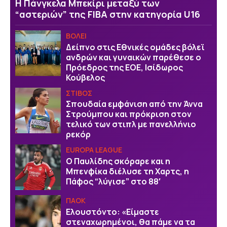
H Πάνγκελα Μπεκίρι μεταξύ των
“αστεριών” της FIBA στην κατηγορία U16
ΒOΛΕΙ
Δείπνο στις Εθνικές ομάδες βόλεϊ
ανδρών και γυναικών παρέθεσε ο
Πρόεδρος της ΕΟΕ, Ισίδωρος
Κούβελος
ΣΤΙΒΟΣ
Σπουδαία εμφάνιση από την Άννα
Στρούμπου και πρόκριση στον
τελικό των στιπλ με πανελλήνιο
ρεκόρ
EUROPA LEAGUE
Ο Παυλίδης σκόραρε και η
Μπενφίκα διέλυσε τη Χαρτς, η
Πάφος “λύγισε” στο 88′
ΠΑΟΚ
Ελουστόντο: «Είμαστε
στεναχωρημένοι, θα πάμε να τα