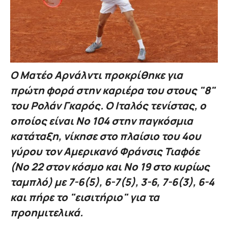
Ο Ματέο Αρνάλντι προκρίθηκε για
πρώτη φορά στην καριέρα του στους "8"
του Ρολάν Γκαρός. Ο Ιταλός τενίστας, ο
οποίος είναι Νο 104 στην παγκόσμια
κατάταξη, νίκησε στο πλαίσιο του 4ου
γύρου τον Αμερικανό Φράνσις Τιαφόε
(Νο 22 στον κόσμο και Νο 19 στο κυρίως
ταμπλό) με 7-6(5), 6-7(5), 3-6, 7-6(3), 6-4
και πήρε το "εισιτήριο" για τα
προημιτελικά.