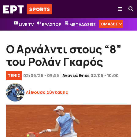
Μετάβαση
Μενού
σε
περιεχόμενο
ΟΜΑΔΕΣ
LIVE TV
ΕΡΑΣΠΟΡ
ΜΕΤΑΔΟΣΕΙΣ
Ο Αρνάλντι στους “8”
του Ρολάν Γκαρός
ΤΕΝΙΣ
02/06/26 - 09:55
Ανανεώθηκε
02/06 - 10:00
Αίθουσα Σύνταξης