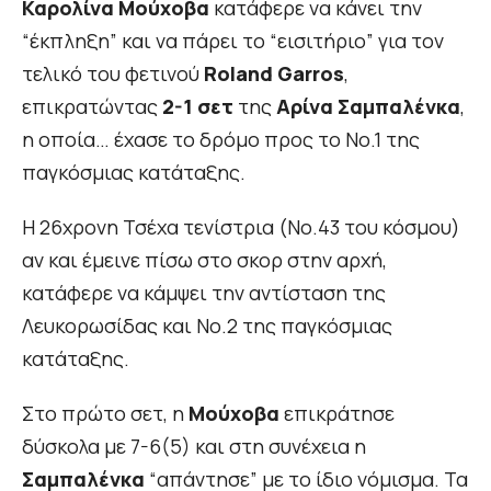
Καρολίνα Μούχοβα
κατάφερε να κάνει την
“έκπληξη” και να πάρει το “εισιτήριο” για τον
τελικό του φετινού
Roland Garros
,
επικρατώντας
2-1 σετ
της
Αρίνα Σαμπαλένκα
,
η οποία… έχασε το δρόμο προς το Νο.1 της
παγκόσμιας κατάταξης.
Η 26χρονη Τσέχα τενίστρια (Νο.43 του κόσμου)
αν και έμεινε πίσω στο σκορ στην αρχή,
κατάφερε να κάμψει την αντίσταση της
Λευκορωσίδας και Νο.2 της παγκόσμιας
κατάταξης.
Στο πρώτο σετ, η
Μούχοβα
επικράτησε
δύσκολα με 7-6(5) και στη συνέχεια η
Σαμπαλένκα
“απάντησε” με το ίδιο νόμισμα. Τα