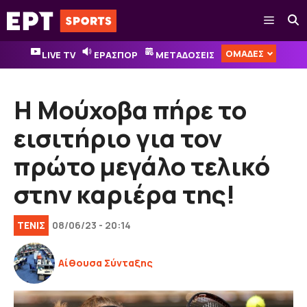
Μετάβαση
Μενού
σε
περιεχόμενο
ΟΜΑΔΕΣ
LIVE TV
ΕΡΑΣΠΟΡ
ΜΕΤΑΔΟΣΕΙΣ
Η Μούχοβα πήρε το
εισιτήριο για τον
πρώτο μεγάλο τελικό
στην καριέρα της!
ΤΕΝΙΣ
08/06/23 - 20:14
Αίθουσα Σύνταξης