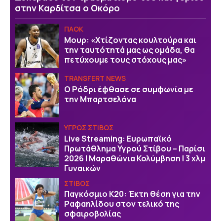
στην Καρδίτσα ο Οκόρο
ΠΑΟΚ
Μουρ: «Χτίζοντας κουλτούρα και
την ταυτότητά μας ως ομάδα, θα
πετύχουμε τους στόχους μας»
TRANSFERT NEWS
O Ρόδρι έφθασε σε συμφωνία με
την Μπαρτσελόνα
ΥΓΡΟΣ ΣΤΙΒΟΣ
Live Streaming: Ευρωπαϊκό
Πρωτάθλημα Υγρού Στίβου – Παρίσι
2026 | Μαραθώνια Κολύμβηση | 3 χλμ
Γυναικών
ΣΤΙΒΟΣ
Παγκόσμιο Κ20: Έκτη θέση για την
Ραφαηλίδου στον τελικό της
σφαιροβολίας