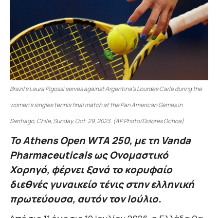
Brazil’s Laura Pigossi serves against Argentina’s Lourdes Carle during the
women’s singles tennis final match at the Pan American Games in
Santiago, Chile, Sunday, Oct. 29, 2023. (AP Photo/Dolores Ochoa)
Το Athens Open WTA 250, με τη Vanda
Pharmaceuticals ως Ονομαστικό
Χορηγό, φέρνει ξανά το κορυφαίο
διεθνές γυναικείο τένις στην ελληνική
πρωτεύουσα, αυτόν τον Ιούλιο.