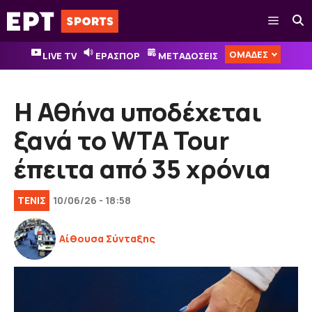
Μετάβαση
Μενού
σε
περιεχόμενο
ΟΜΑΔΕΣ
LIVE TV
ΕΡΑΣΠΟΡ
ΜΕΤΑΔΟΣΕΙΣ
Η Αθήνα υποδέχεται
ξανά το WTA Tour
έπειτα από 35 χρόνια
ΤΕΝΙΣ
10/06/26 - 18:58
Αίθουσα Σύνταξης