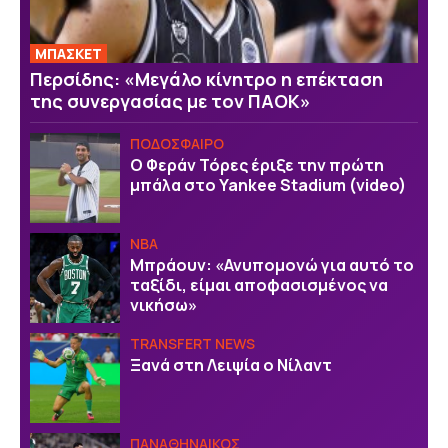
ΜΠΑΣΚΕΤ
Περσίδης: «Μεγάλο κίνητρο η επέκταση
της συνεργασίας με τον ΠΑΟΚ»
ΠΟΔΟΣΦΑΙΡΟ
Ο Φεράν Τόρες έριξε την πρώτη
μπάλα στο Yankee Stadium (video)
NBA
Μπράουν: «Ανυπομονώ για αυτό το
ταξίδι, είμαι αποφασισμένος να
νικήσω»
TRANSFERT NEWS
Ξανά στη Λειψία ο Νίλαντ
ΠΑΝΑΘΗΝΑΙΚΟΣ