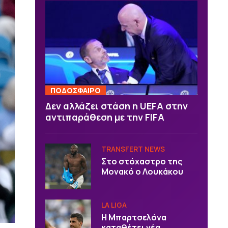
ΠΟΔΟΣΦΑΙΡΟ
Δεν αλλάζει στάση η UEFA στην
αντιπαράθεση με την FIFA
TRANSFERT NEWS
Στο στόχαστρο της
Μονακό ο Λουκάκου
LA LIGA
Η Μπαρτσελόνα
καταθέτει νέα