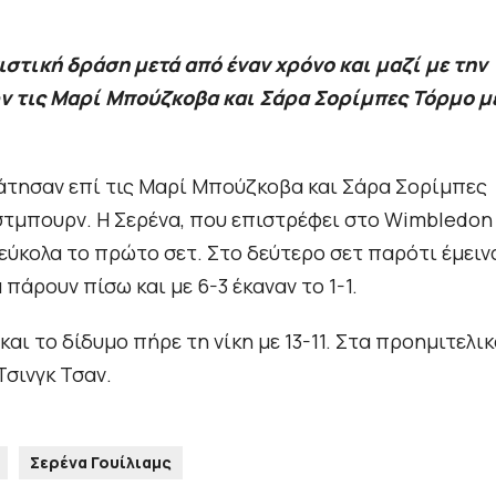
στική δράση μετά από έναν χρόνο και μαζί με την
ν τις Μαρί Μπούζκοβα και Σάρα Σορίμπες Τόρμο με
ράτησαν επί τις Μαρί Μπούζκοβα και Σάρα Σορίμπες
ου Ίστμπουρν. Η Σερένα, που επιστρέφει στο Wimbledon
εύκολα το πρώτο σετ. Στο δεύτερο σετ παρότι έμειν
 πάρουν πίσω και με 6-3 έκαναν το 1-1.
αι το δίδυμο πήρε τη νίκη με 13-11. Στα προημιτελι
Τσινγκ Τσαν.
Σερένα Γουίλιαμς