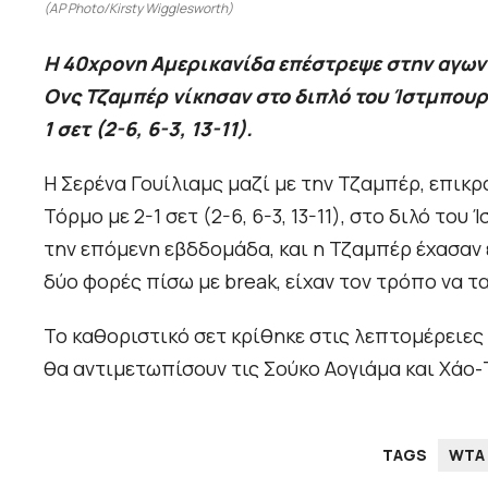
(AP Photo/Kirsty Wigglesworth)
Η 40χρονη Αμερικανίδα επέστρεψε στην αγωνι
Ονς Τζαμπέρ νίκησαν στο διπλό του Ίστμπουρ
1 σετ (2-6, 6-3, 13-11).
Η Σερένα Γουίλιαμς μαζί με την Τζαμπέρ, επικ
Τόρμο με 2-1 σετ (2-6, 6-3, 13-11), στο διλό τ
την επόμενη εβδδομάδα, και η Τζαμπέρ έχασαν 
δύο φορές πίσω με break, είχαν τον τρόπο να τα
Το καθοριστικό σετ κρίθηκε στις λεπτομέρειες κ
θα αντιμετωπίσουν τις Σούκο Αογιάμα και Χάο-
TAGS
WTA