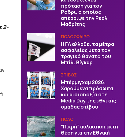
πρόταση για τον
Ρόδρι, ο οποίος
απέρριψε την Ρεάλ
Μαδρίτης
 2-
ΠΟΔΟΣΦΑΙΡΟ
Η FA αλλάζει τα μέτρα
ασφαλείας μετά τον
τραγικό θάνατο του
Μπίλι Βίγκαρ
αν
ΣΤΙΒΟΣ
Μπέρμιγχαμ 2026:
Χαρούμενα πρόσωπα
κά
και αισιοδοξία στη
Media Day της εθνικής
ομάδας στίβου
ΠΟΛΟ
“Πικρή” αυλαία και έκτη
θέση για την Εθνική