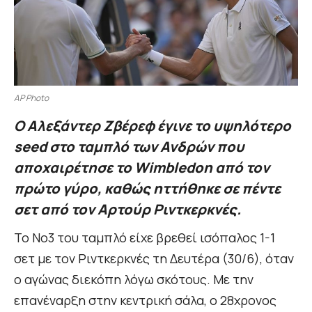
AP Photo
Ο Αλεξάντερ Ζβέρεφ έγινε το υψηλότερο
seed στο ταμπλό των Ανδρών που
αποχαιρέτησε το Wimbledon από τον
πρώτο γύρο, καθώς ηττήθηκε σε πέντε
σετ από τον Αρτούρ Ριντκερκνές.
Το Νο3 του ταμπλό είχε βρεθεί ισόπαλος 1-1
σετ με τον Ριντκερκνές τη Δευτέρα (30/6), όταν
ο αγώνας διεκόπη λόγω σκότους. Με την
επανέναρξη στην κεντρική σάλα, ο 28χρονος