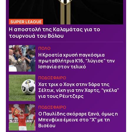
SUPER LEAGUE
Η αποστολή της Καλαμάτας για το
τουρνουά του Βόλου
ΠΟΛΟ
Η Κροατία χρυσή παγκόσμια
πρωταθλήτρια Κ16, “λύγισε” την
Ισπανία στον τελικό
ΠΟΔΟΣΦΑΙΡΟ
Χατ τρικ ο Χογκ στην 5άρα της
Σέλτικ, νίκη για την Χαρτς, “γκέλα”
για τους Ρέιντζερς
ΠΟΔΟΣΦΑΙΡΟ
Ο Παυλίδης σκόραρε ξανά, όμως η
Μπενφίκα έμεινε στο “Χ” με τη
Βισέου