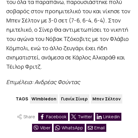
του όλα τα παραπάνω, παρουσιάστηκε πολύ
σοβαρός στον προημιτελικό του και νίκησε τον
Μπεν Σέλτον με 3-0 σετ (7-6, 6-4, 6-4). Στον
ημιτελικό, ο Σίνερ θα αντιμετωπίσει το νικητή
του αγώνα του Νόβακ Τζόκοβιτς με τον Φλάβιο
Κόμπολι, ενώ το άλλο ζευγάρι έχει ήδη
σχηματιστεί, ανάμεσα σε Κάρλος Αλκαράθ και
Τέιλορ Φριτζ.
Επιμέλεια: Ανδρέας Φούντας
TAGS
Wimbledon
Γιανίκ Σίνερ
Μπεν Σέλτον
Share
Facebook
Twitter
Linkedin
Viber
WhatsApp
Email