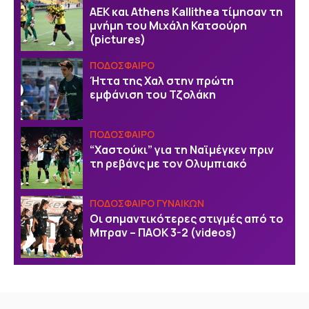
ΑΕΚ και Athens Kallithea τίμησαν τη
μνήμη του Μιχάλη Κατσούρη
(pictures)
ΠΟΔΟΣΦΑΙΡΟ
Ήττα της Χαλ στην πρώτη
εμφάνιση του Τζολάκη
ΠΟΔΟΣΦΑΙΡΟ
“Χαστούκι” για τη Ναϊμέγκεν πριν
τη ρεβάνς με τον Ολυμπιακό
ΠΟΔΟΣΦΑΙΡΟ ΓΥΝΑΙΚΩΝ
Οι σημαντικότερες στιγμές από το
Μπραν – ΠΑΟΚ 3-2 (videos)