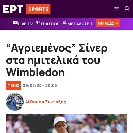
Μετάβαση
Μενού
σε
περιεχόμενο
ΟΜΑΔΕΣ
LIVE TV
ΕΡΑΣΠΟΡ
ΜΕΤΑΔΟΣΕΙΣ
“Αγριεμένος” Σίνερ
στα ημιτελικά του
Wimbledon
ΤΕΝΙΣ
09/07/25 - 20:05
Αίθουσα Σύνταξης